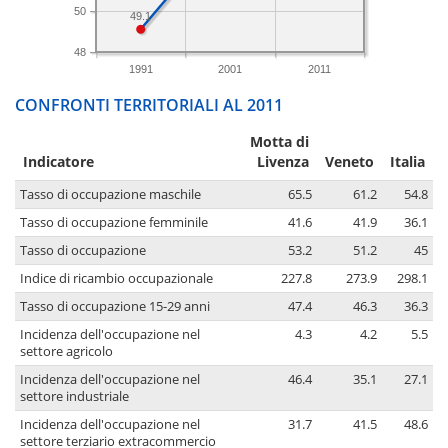
50
49.1
48
1991
2001
2011
CONFRONTI TERRITORIALI AL 2011
Motta di
Indicatore
Livenza
Veneto
Italia
Tasso di occupazione maschile
65.5
61.2
54.8
Tasso di occupazione femminile
41.6
41.9
36.1
Tasso di occupazione
53.2
51.2
45
Indice di ricambio occupazionale
227.8
273.9
298.1
Tasso di occupazione 15-29 anni
47.4
46.3
36.3
Incidenza dell'occupazione nel
4.3
4.2
5.5
settore agricolo
Incidenza dell'occupazione nel
46.4
35.1
27.1
settore industriale
Incidenza dell'occupazione nel
31.7
41.5
48.6
settore terziario extracommercio