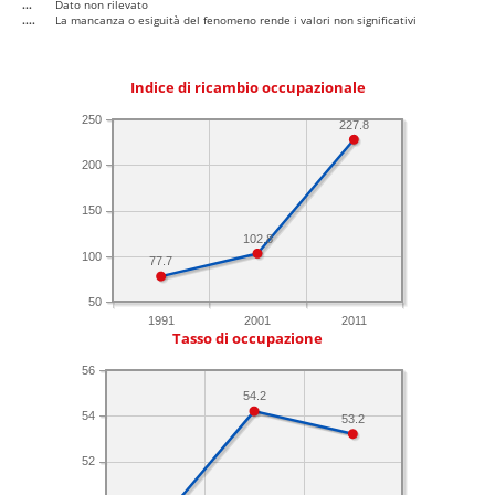
...
Dato non rilevato
....
La mancanza o esiguità del fenomeno rende i valori non significativi
Indice di ricambio occupazionale
250
227.8
200
150
102.8
100
77.7
50
1991
2001
2011
Tasso di occupazione
56
54.2
54
53.2
52