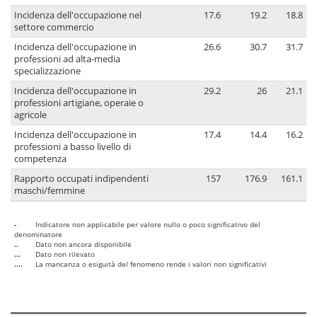
Incidenza dell'occupazione nel
17.6
19.2
18.8
settore commercio
Incidenza dell'occupazione in
26.6
30.7
31.7
professioni ad alta-media
specializzazione
Incidenza dell'occupazione in
29.2
26
21.1
professioni artigiane, operaie o
agricole
Incidenza dell'occupazione in
17.4
14.4
16.2
professioni a basso livello di
competenza
Rapporto occupati indipendenti
157
176.9
161.1
maschi/femmine
-
Indicatore non applicabile per valore nullo o poco significativo del
denominatore
..
Dato non ancora disponibile
...
Dato non rilevato
....
La mancanza o esiguità del fenomeno rende i valori non significativi