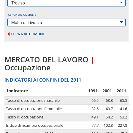
Treviso
CERCA UN COMUNE
Motta di Livenza
TORNA AL COMUNE
MERCATO DEL LAVORO
|
Occupazione
INDICATORI AI CONFINI DEL 2011
Indicatore
1991
2001
2011
Tasso di occupazione maschile
66.5
68.3
65.5
Tasso di occupazione femminile
32.6
40.7
41.6
Tasso di occupazione
49.1
54.2
53.2
Indice di ricambio occupazionale
77.7
102.8
227.8