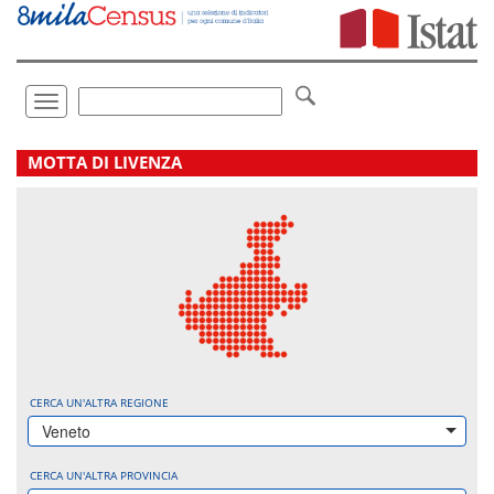
Vai
direttamente
a:
Contenuto
Ricerca
Toggle
navigation
.
MOTTA DI LIVENZA
CERCA UN'ALTRA REGIONE
Veneto
CERCA UN'ALTRA PROVINCIA