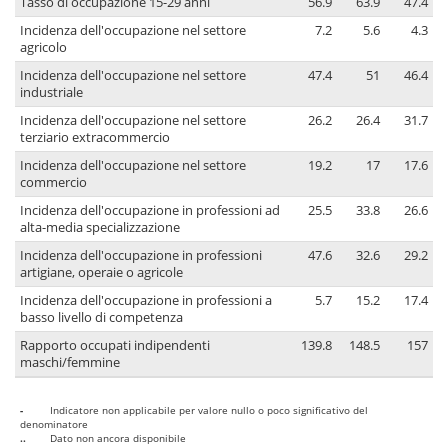
Tasso di occupazione 15-29 anni
56.9
63.9
47.4
Incidenza dell'occupazione nel settore
7.2
5.6
4.3
agricolo
Incidenza dell'occupazione nel settore
47.4
51
46.4
industriale
Incidenza dell'occupazione nel settore
26.2
26.4
31.7
terziario extracommercio
Incidenza dell'occupazione nel settore
19.2
17
17.6
commercio
Incidenza dell'occupazione in professioni ad
25.5
33.8
26.6
alta-media specializzazione
Incidenza dell'occupazione in professioni
47.6
32.6
29.2
artigiane, operaie o agricole
Incidenza dell'occupazione in professioni a
5.7
15.2
17.4
basso livello di competenza
Rapporto occupati indipendenti
139.8
148.5
157
maschi/femmine
-
Indicatore non applicabile per valore nullo o poco significativo del
denominatore
..
Dato non ancora disponibile