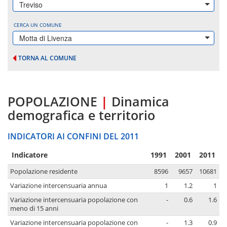
Treviso
CERCA UN COMUNE
Motta di Livenza
TORNA AL COMUNE
POPOLAZIONE
|
Dinamica
demografica e territorio
INDICATORI AI CONFINI DEL 2011
Indicatore
1991
2001
2011
Popolazione residente
8596
9657
10681
Variazione intercensuaria annua
1
1.2
1
Variazione intercensuaria popolazione con
-
0.6
1.6
meno di 15 anni
Variazione intercensuaria popolazione con
-
1.3
0.9