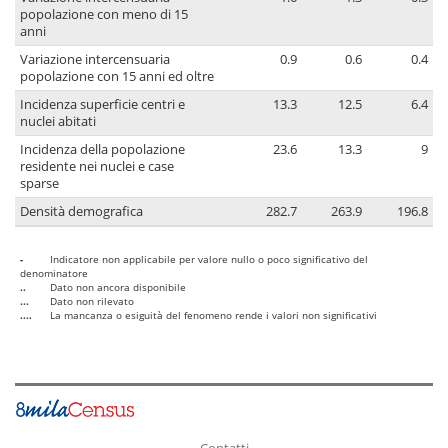
popolazione con meno di 15
anni
Variazione intercensuaria
0.9
0.6
0.4
popolazione con 15 anni ed oltre
Incidenza superficie centri e
13.3
12.5
6.4
nuclei abitati
Incidenza della popolazione
23.6
13.3
9
residente nei nuclei e case
sparse
Densità demografica
282.7
263.9
196.8
-
Indicatore non applicabile per valore nullo o poco significativo del
denominatore
..
Dato non ancora disponibile
...
Dato non rilevato
....
La mancanza o esiguità del fenomeno rende i valori non significativi
Contatti