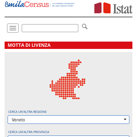
Vai
direttamente
a:
Contenuto
Ricerca
Toggle
navigation
.
MOTTA DI LIVENZA
CERCA UN'ALTRA REGIONE
Veneto
CERCA UN'ALTRA PROVINCIA