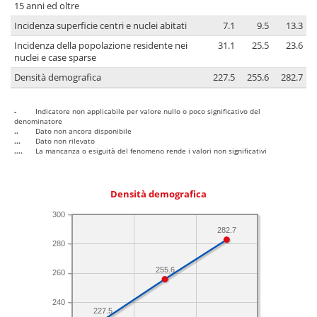
15 anni ed oltre
Incidenza superficie centri e nuclei abitati
7.1
9.5
13.3
Incidenza della popolazione residente nei
31.1
25.5
23.6
nuclei e case sparse
Densità demografica
227.5
255.6
282.7
-
Indicatore non applicabile per valore nullo o poco significativo del
denominatore
..
Dato non ancora disponibile
...
Dato non rilevato
....
La mancanza o esiguità del fenomeno rende i valori non significativi
Densità demografica
300
282.7
280
255.6
260
240
227.5