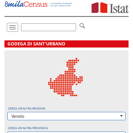
Vai
direttamente
a:
Contenuto
Ricerca
Toggle
navigation
.
GODEGA DI SANT'URBANO
CERCA UN'ALTRA REGIONE
Veneto
CERCA UN'ALTRA PROVINCIA