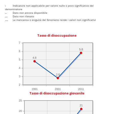
-
Indicatore non applicabile per valore nullo o poco significativo del
denominatore
..
Dato non ancora disponibile
...
Dato non rilevato
....
La mancanza o esiguità del fenomeno rende i valori non significativi
Tasso di disoccupazione
7
5.8
6
4.8
5
4
2.8
3
2
1991
2001
2011
Tasso di disoccupazione giovanile
25
21
20