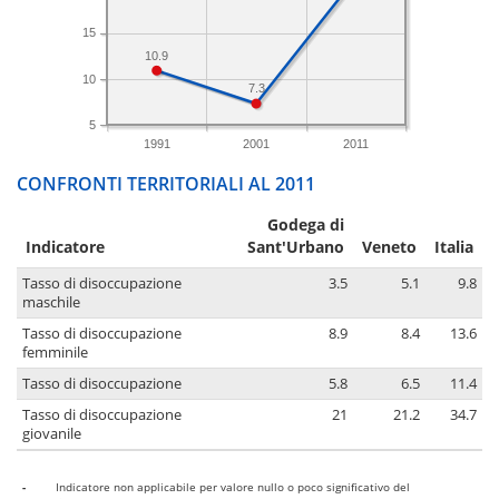
15
10.9
10
7.3
5
1991
2001
2011
CONFRONTI TERRITORIALI AL 2011
Godega di
Indicatore
Sant'Urbano
Veneto
Italia
Tasso di disoccupazione
3.5
5.1
9.8
maschile
Tasso di disoccupazione
8.9
8.4
13.6
femminile
Tasso di disoccupazione
5.8
6.5
11.4
Tasso di disoccupazione
21
21.2
34.7
giovanile
-
Indicatore non applicabile per valore nullo o poco significativo del