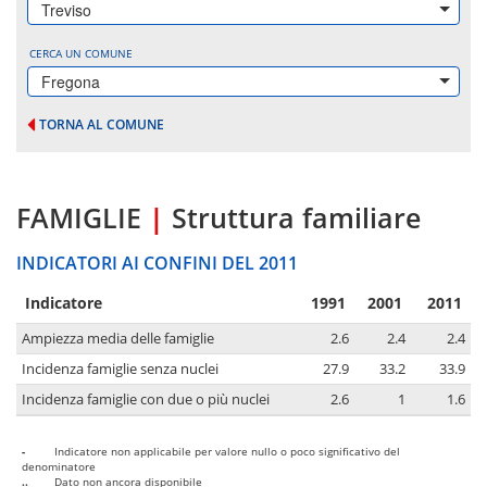
Treviso
CERCA UN COMUNE
Fregona
TORNA AL COMUNE
FAMIGLIE
|
Struttura familiare
INDICATORI AI CONFINI DEL 2011
Indicatore
1991
2001
2011
Ampiezza media delle famiglie
2.6
2.4
2.4
Incidenza famiglie senza nuclei
27.9
33.2
33.9
Incidenza famiglie con due o più nuclei
2.6
1
1.6
-
Indicatore non applicabile per valore nullo o poco significativo del
denominatore
..
Dato non ancora disponibile