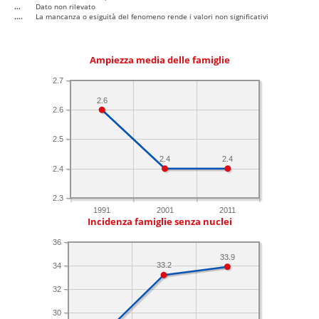
...
Dato non rilevato
....
La mancanza o esiguità del fenomeno rende i valori non significativi
Ampiezza media delle famiglie
2.7
2.6
2.6
2.5
2.4
2.4
2.4
2.3
1991
2001
2011
Incidenza famiglie senza nuclei
36
33.9
33.2
34
32
30