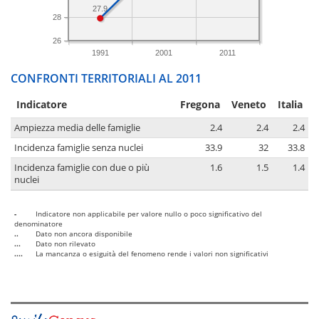
27.9
28
26
1991
2001
2011
CONFRONTI TERRITORIALI AL 2011
Indicatore
Fregona
Veneto
Italia
Ampiezza media delle famiglie
2.4
2.4
2.4
Incidenza famiglie senza nuclei
33.9
32
33.8
Incidenza famiglie con due o più
1.6
1.5
1.4
nuclei
-
Indicatore non applicabile per valore nullo o poco significativo del
denominatore
..
Dato non ancora disponibile
...
Dato non rilevato
....
La mancanza o esiguità del fenomeno rende i valori non significativi