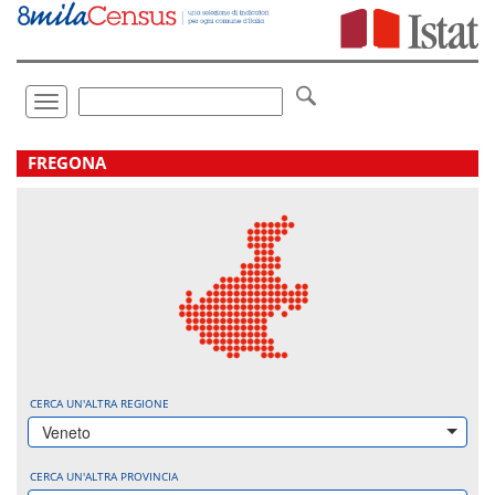
Vai
direttamente
a:
Contenuto
Ricerca
Toggle
navigation
.
FREGONA
CERCA UN'ALTRA REGIONE
Veneto
CERCA UN'ALTRA PROVINCIA