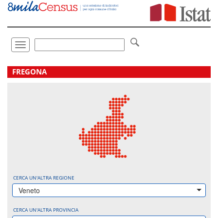
Vai
direttamente
a:
Contenuto
Ricerca
Toggle
navigation
.
FREGONA
CERCA UN'ALTRA REGIONE
Veneto
CERCA UN'ALTRA PROVINCIA