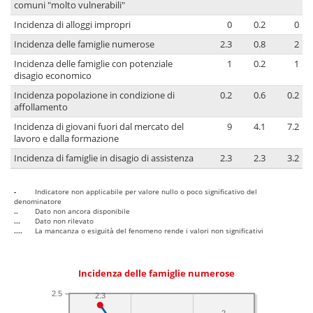
comuni "molto vulnerabili"
Incidenza di alloggi impropri
0
0.2
0
Incidenza delle famiglie numerose
2.3
0.8
2
Incidenza delle famiglie con potenziale
1
0.2
1
disagio economico
Incidenza popolazione in condizione di
0.2
0.6
0.2
affollamento
Incidenza di giovani fuori dal mercato del
9
4.1
7.2
lavoro e dalla formazione
Incidenza di famiglie in disagio di assistenza
2.3
2.3
3.2
-
Indicatore non applicabile per valore nullo o poco significativo del
denominatore
..
Dato non ancora disponibile
...
Dato non rilevato
....
La mancanza o esiguità del fenomeno rende i valori non significativi
Incidenza delle famiglie numerose
2.5
2.3
2