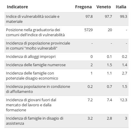
Indicatore
Fregona
Veneto
Italia
Indice di vulnerabilità sociale e
97.8
97.7
99.3
materiale
Posizione nella graduatoria dei
5729
20
-
comuni dell'indice di vulnerabilità
Incidenza di popolazione provinciale
-
-
-
in comuni "molto vulnerabili"
Incidenza di alloggi impropri
0
0.1
0.2
Incidenza delle famiglie numerose
2
1.5
1.4
Incidenza delle famiglie con
1
1.1
2.7
potenziale disagio economico
Incidenza popolazione in condizione
0.2
0.7
1.5
di affollamento
Incidenza di giovani fuori dal
7.2
7.4
12.3
mercato del lavoro e dalla
formazione
Incidenza di famiglie in disagio di
3.2
2.8
3
assistenza