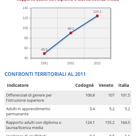
140
124.1
120
100
90.2
80
60
48.9
40
1991
2001
2011
CONFRONTI TERRITORIALI AL 2011
Indicatore
Codognè
Veneto
Italia
Differenziali di genere per
106.8
107
101.5
l'istruzione superiore
Adulti in apprendimento
3.4
5.2
5.2
permanente
Rapporto adulti con diploma o
124.1
155.2
164.5
laurea/licenza media