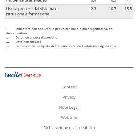
Incidenza di analfabeti
0.4
0.5
1.1
Uscita precoce dal sistema di
12.3
10.7
15.5
istruzione e formazione
-
Indicatore non applicabile per valore nullo o poco significativo del
denominatore
..
Dato non ancora disponibile
...
Dato non rilevato
....
La mancanza o esiguità del fenomeno rende i valori non significativi
Contatti
Privacy
Note Legali
Web info
Dichiarazione di accessibilità