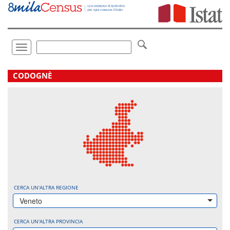
Vai
direttamente
a:
Contenuto
Ricerca
Toggle
navigation
.
CODOGNÈ
CERCA UN'ALTRA REGIONE
Veneto
CERCA UN'ALTRA PROVINCIA