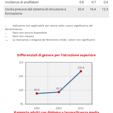
Incidenza di analfabeti
0.8
0.7
0.4
Uscita precoce dal sistema di istruzione e
32.4
16.4
12.3
formazione
-
Indicatore non applicabile per valore nullo o poco significativo del
denominatore
..
Dato non ancora disponibile
...
Dato non rilevato
....
La mancanza o esiguità del fenomeno rende i valori non significativi
Differenziali di genere per l'istruzione superiore
110
106.8
105
99.3
98.8
100
95
1991
2001
2011
Rapporto adulti con diploma o laurea/licenza media