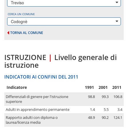
Treviso
CERCA UN COMUNE
Codognè
TORNA AL COMUNE
ISTRUZIONE
|
Livello generale di
istruzione
INDICATORI AI CONFINI DEL 2011
Indicatore
1991
2001
2011
Differenziali di genere per l'istruzione
98.8
99.3
106.8
superiore
Adulti in apprendimento permanente
1.4
5.5
3.4
Rapporto adulti con diploma o
48.9
90.2
124.1
laurea/licenza media