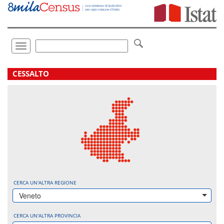
Vai
direttamente
a:
Contenuto
Ricerca
Toggle
navigation
.
CESSALTO
CERCA UN'ALTRA REGIONE
Veneto
CERCA UN'ALTRA PROVINCIA