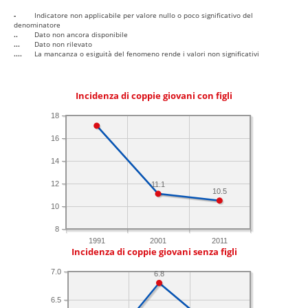
-
Indicatore non applicabile per valore nullo o poco significativo del
denominatore
..
Dato non ancora disponibile
...
Dato non rilevato
....
La mancanza o esiguità del fenomeno rende i valori non significativi
Incidenza di coppie giovani con figli
18
16
14
12
11.1
10.5
10
8
1991
2001
2011
Incidenza di coppie giovani senza figli
7.0
6.8
6.5