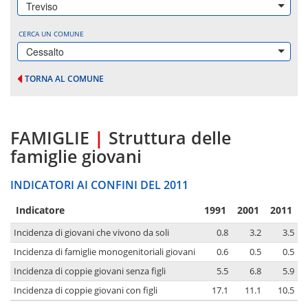
Treviso
CERCA UN COMUNE
Cessalto
TORNA AL COMUNE
FAMIGLIE
|
Struttura delle
famiglie giovani
INDICATORI AI CONFINI DEL 2011
Indicatore
1991
2001
2011
Incidenza di giovani che vivono da soli
0.8
3.2
3.5
Incidenza di famiglie monogenitoriali giovani
0.6
0.5
0.5
Incidenza di coppie giovani senza figli
5.5
6.8
5.9
Incidenza di coppie giovani con figli
17.1
11.1
10.5