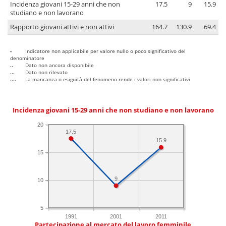
Incidenza giovani 15-29 anni che non
17.5
9
15.9
studiano e non lavorano
Rapporto giovani attivi e non attivi
164.7
130.9
69.4
-
Indicatore non applicabile per valore nullo o poco significativo del
denominatore
..
Dato non ancora disponibile
...
Dato non rilevato
....
La mancanza o esiguità del fenomeno rende i valori non significativi
Incidenza giovani 15-29 anni che non studiano e non lavorano
20
17.5
15.9
15
9
10
5
1991
2001
2011
Partecipazione al mercato del lavoro femminile