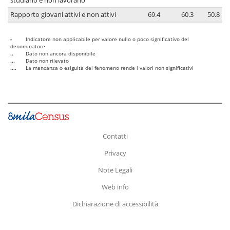
studiano e non lavorano
Rapporto giovani attivi e non attivi
69.4
60.3
50.8
-
Indicatore non applicabile per valore nullo o poco significativo del
denominatore
..
Dato non ancora disponibile
...
Dato non rilevato
....
La mancanza o esiguità del fenomeno rende i valori non significativi
Contatti
Privacy
Note Legali
Web info
Dichiarazione di accessibilità