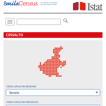
Vai
direttamente
a:
Contenuto
Ricerca
Toggle
navigation
.
CESSALTO
CERCA UN'ALTRA REGIONE
Veneto
CERCA UN'ALTRA PROVINCIA