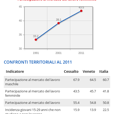
45
43.5
39.1
40
35
33.2
30
1991
2001
2011
CONFRONTI TERRITORIALI AL 2011
Indicatore
Cessalto
Veneto
Italia
Partecipazione al mercato del lavoro
67.9
64.5
60.7
maschile
Partecipazione al mercato del lavoro
43.5
45.7
41.8
femminile
Partecipazione al mercato del lavoro
55.4
54.8
50.8
Incidenza giovani 15-29 anni che non
15.9
13.9
22.5