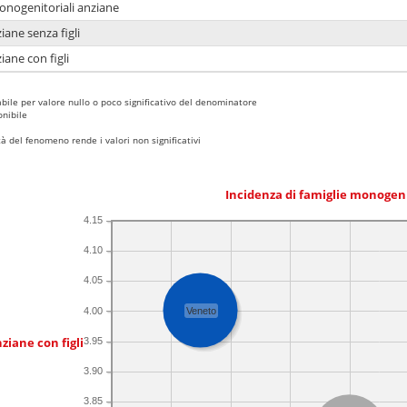
monogenitoriali anziane
iane senza figli
iane con figli
bile per valore nullo o poco significativo del denominatore
nibile
 del fenomeno rende i valori non significativi
Incidenza di famiglie monogen
4.15
4.10
4.05
4.00
Veneto
ziane con figli
3.95
3.90
3.85