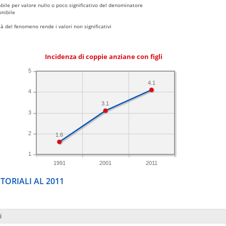
bile per valore nullo o poco significativo del denominatore
nibile
 del fenomeno rende i valori non significativi
Incidenza di coppie anziane con figli
5
4.1
4
3.1
3
2
1.6
1
1991
2001
2011
TORIALI AL 2011
i