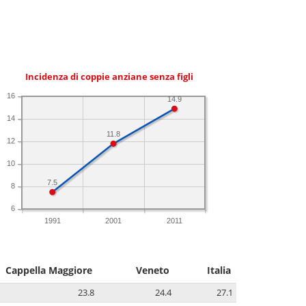
Incidenza di coppie anziane senza figli
16
14.9
14
11.8
12
10
7.5
8
6
1991
2001
2011
Cappella Maggiore
Veneto
Italia
23.8
24.4
27.1