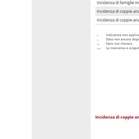
Incidenza di famiglie 
Incidenza di coppie anz
Incidenza di coppie anz
-
Indicatore non applica
..
Dato non ancora dispo
...
Dato non rilevato
....
La mancanza o esiguità
Incidenza di coppie an