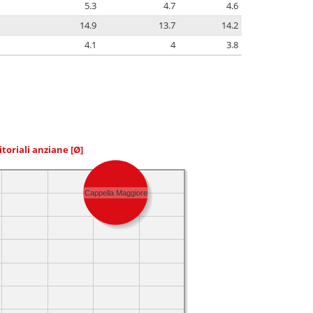
5.3
4.7
4.6
14.9
13.7
14.2
4.1
4
3.8
itoriali anziane
[Ø]
Cappella Maggiore