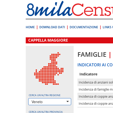
Vai
direttamente
a:
Contenuto
Ricerca
HOME
DOWNLOAD DATI
DOCUMENTAZIONE
LINKS 
.
CAPPELLA MAGGIORE
FAMIGLIE
|
INDICATORI AI CO
Indicatore
Incidenza di anziani sol
Incidenza di famiglie 
CERCA UN'ALTRA REGIONE
Incidenza di coppie anz
Veneto
Incidenza di coppie anz
CERCA UN'ALTRA PROVINCIA