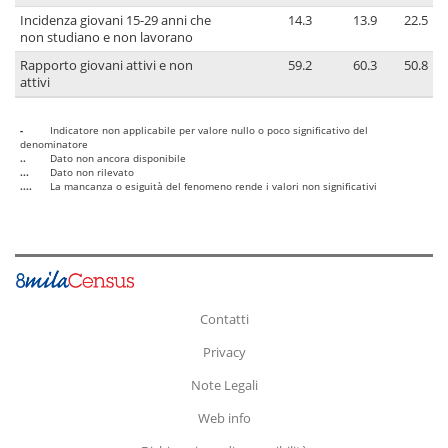
Incidenza giovani 15-29 anni che
14.3
13.9
22.5
non studiano e non lavorano
Rapporto giovani attivi e non
59.2
60.3
50.8
attivi
-
Indicatore non applicabile per valore nullo o poco significativo del
denominatore
..
Dato non ancora disponibile
...
Dato non rilevato
....
La mancanza o esiguità del fenomeno rende i valori non significativi
Contatti
Privacy
Note Legali
Web info