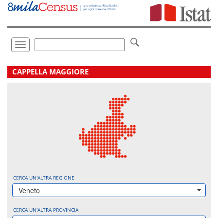
Vai
direttamente
a:
Contenuto
Ricerca
Toggle
navigation
.
CAPPELLA MAGGIORE
CERCA UN'ALTRA REGIONE
Veneto
CERCA UN'ALTRA PROVINCIA