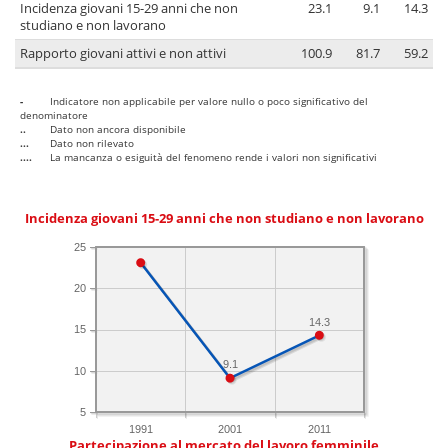
Incidenza giovani 15-29 anni che non
23.1
9.1
14.3
studiano e non lavorano
Rapporto giovani attivi e non attivi
100.9
81.7
59.2
-
Indicatore non applicabile per valore nullo o poco significativo del
denominatore
..
Dato non ancora disponibile
...
Dato non rilevato
....
La mancanza o esiguità del fenomeno rende i valori non significativi
Incidenza giovani 15-29 anni che non studiano e non lavorano
25
20
14.3
15
9.1
10
5
1991
2001
2011
Partecipazione al mercato del lavoro femminile