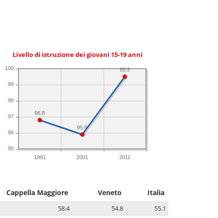
Livello di istruzione dei giovani 15-19 anni
100
99.5
99
98
96.8
97
95.9
96
95
1991
2001
2011
Cappella Maggiore
Veneto
Italia
58.4
54.8
55.1