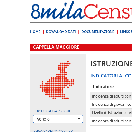
Vai
direttamente
a:
Contenuto
Ricerca
HOME
DOWNLOAD DATI
DOCUMENTAZIONE
LINKS 
.
CAPPELLA MAGGIORE
ISTRUZION
INDICATORI AI CO
Indicatore
Incidenza di adulti con
Incidenza di giovani co
CERCA UN'ALTRA REGIONE
Livello di istruzione de
Veneto
Incidenza di adulti con
CERCA UN'ALTRA PROVINCIA