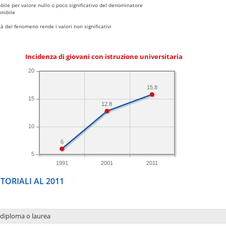
bile per valore nullo o poco significativo del denominatore
nibile
 del fenomeno rende i valori non significativi
Incidenza di giovani con istruzione universitaria
20
15.8
15
12.8
10
6
5
1991
2001
2011
TORIALI AL 2011
 diploma o laurea