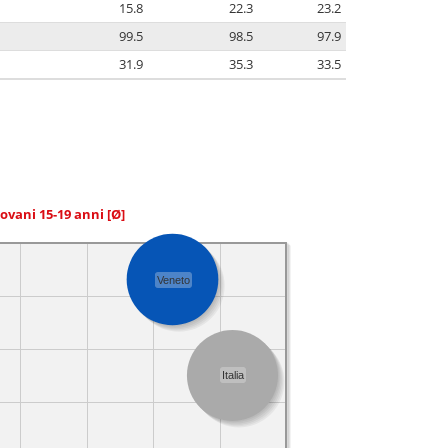
15.8
22.3
23.2
99.5
98.5
97.9
31.9
35.3
33.5
giovani 15-19 anni
[Ø]
Veneto
Italia