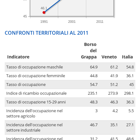
46.1
45
1991
2001
2011
CONFRONTI TERRITORIALI AL 2011
Borso
del
Indicatore
Grappa
Veneto
Italia
Tasso di occupazione maschile
64.9
61.2
54.8
Tasso di occupazione femminile
44.8
41.9
36.1
Tasso di occupazione
54.7
51.2
45
Indice di ricambio occupazionale
235.1
273.9
298.1
Tasso di occupazione 15-29 anni
48.3
46.3
36.3
Incidenza dell'occupazione nel
3
4.2
5.5
settore agricolo
Incidenza dell'occupazione nel
46.7
35.1
27.1
settore industriale
Incidenza dell'occupazione nel
31.2
41.5
48.6