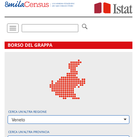
Vai
direttamente
a:
Contenuto
Ricerca
Toggle
navigation
.
BORSO DEL GRAPPA
CERCA UN'ALTRA REGIONE
Veneto
CERCA UN'ALTRA PROVINCIA