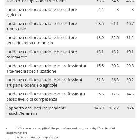
Tasso di occupazione 15-29 anni
63.3
64.5
48.3
Incidenza dell'occupazione nel settore
4.4
3
3
agricolo
Incidenza dell'occupazione nel settore
63.6
61.1
46.7
industriale
Incidenza dell'occupazione nel settore
18.9
22.6
31.2
terziario extracommercio
Incidenza dell'occupazione nel settore
13.1
13.2
19.1
commercio
Incidenza dell'occupazione in professioni ad
15.6
30.3
29.8
alta-media specializzazione
Incidenza dell'occupazione in professioni
61.3
36.3
30.2
artigiane, operaie o agricole
Incidenza dell'occupazione in professioni a
5.8
17.3
14.3
basso livello di competenza
Rapporto occupati indipendenti
146.9
167.7
174
maschi/femmine
-
Indicatore non applicabile per valore nullo o poco significativo del
denominatore
..
Dato non ancora disponibile