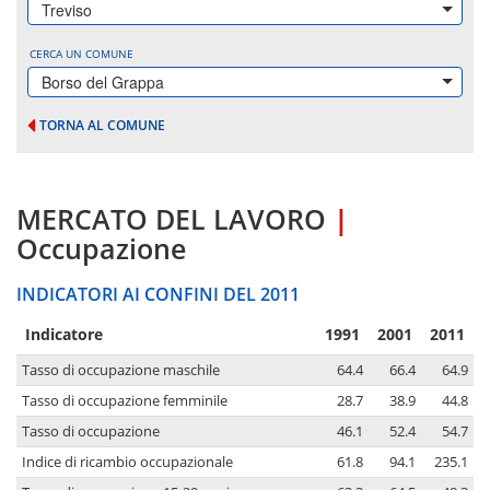
Treviso
CERCA UN COMUNE
Borso del Grappa
TORNA AL COMUNE
MERCATO DEL LAVORO
|
Occupazione
INDICATORI AI CONFINI DEL 2011
Indicatore
1991
2001
2011
Tasso di occupazione maschile
64.4
66.4
64.9
Tasso di occupazione femminile
28.7
38.9
44.8
Tasso di occupazione
46.1
52.4
54.7
Indice di ricambio occupazionale
61.8
94.1
235.1