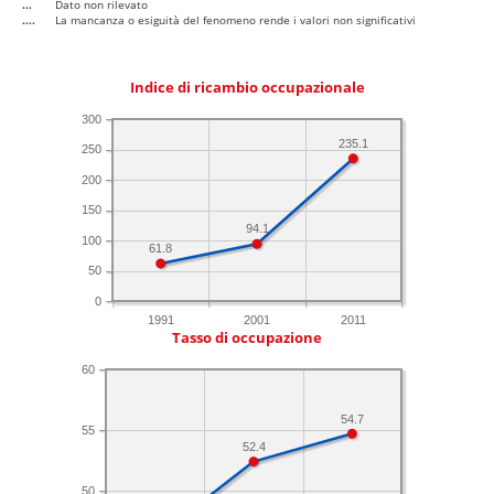
...
Dato non rilevato
....
La mancanza o esiguità del fenomeno rende i valori non significativi
Indice di ricambio occupazionale
300
235.1
250
200
150
94.1
100
61.8
50
0
1991
2001
2011
Tasso di occupazione
60
54.7
55
52.4
50