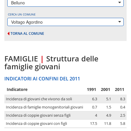
Belluno
CERCA UN COMUNE
Voltago Agordino
TORNA AL COMUNE
FAMIGLIE
|
Struttura delle
famiglie giovani
INDICATORI AI CONFINI DEL 2011
Indicatore
1991
2001
2011
Incidenza di giovani che vivono da soli
6.3
5.1
8.3
Incidenza di famiglie monogenitoriali giovani
0.7
1.5
0.4
Incidenza di coppie giovani senza figli
4
4.9
2.5
Incidenza di coppie giovani con figli
17.5
11.8
5.8