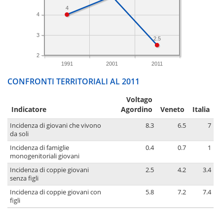
4
4
3
2.5
2
1991
2001
2011
CONFRONTI TERRITORIALI AL 2011
Voltago
Indicatore
Agordino
Veneto
Italia
Incidenza di giovani che vivono
8.3
6.5
7
da soli
Incidenza di famiglie
0.4
0.7
1
monogenitoriali giovani
Incidenza di coppie giovani
2.5
4.2
3.4
senza figli
Incidenza di coppie giovani con
5.8
7.2
7.4
figli