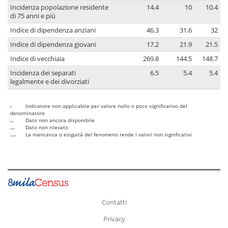
Incidenza popolazione residente
14.4
10
10.4
di 75 anni e più
Indice di dipendenza anziani
46.3
31.6
32
Indice di dipendenza giovani
17.2
21.9
21.5
Indice di vecchiaia
269.8
144.5
148.7
Incidenza dei separati
6.5
5.4
5.4
legalmente e dei divorziati
-
Indicatore non applicabile per valore nullo o poco significativo del
denominatore
..
Dato non ancora disponibile
...
Dato non rilevato
....
La mancanza o esiguità del fenomeno rende i valori non significativi
Contatti
Privacy