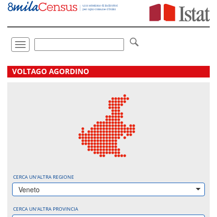
Vai
direttamente
a:
Contenuto
Ricerca
Toggle
navigation
.
VOLTAGO AGORDINO
CERCA UN'ALTRA REGIONE
Veneto
CERCA UN'ALTRA PROVINCIA