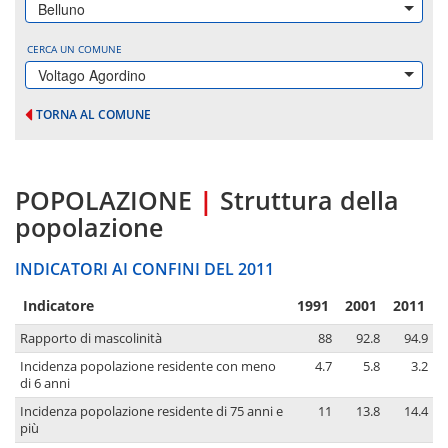
Belluno
CERCA UN COMUNE
Voltago Agordino
TORNA AL COMUNE
POPOLAZIONE
|
Struttura della
popolazione
INDICATORI AI CONFINI DEL 2011
Indicatore
1991
2001
2011
Rapporto di mascolinità
88
92.8
94.9
Incidenza popolazione residente con meno
4.7
5.8
3.2
di 6 anni
Incidenza popolazione residente di 75 anni e
11
13.8
14.4
più