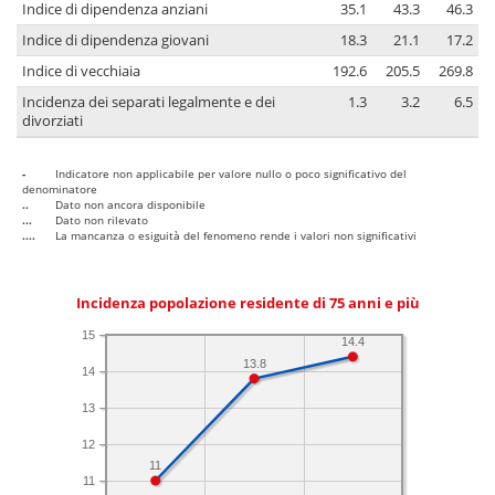
Indice di dipendenza anziani
35.1
43.3
46.3
Indice di dipendenza giovani
18.3
21.1
17.2
Indice di vecchiaia
192.6
205.5
269.8
Incidenza dei separati legalmente e dei
1.3
3.2
6.5
divorziati
-
Indicatore non applicabile per valore nullo o poco significativo del
denominatore
..
Dato non ancora disponibile
...
Dato non rilevato
....
La mancanza o esiguità del fenomeno rende i valori non significativi
Incidenza popolazione residente di 75 anni e più
15
14.4
13.8
14
13
12
11
11