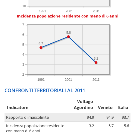
10
1991
2001
2011
Incidenza popolazione residente con meno di 6 anni
7
5.8
6
4.7
5
4
3.2
3
2
1991
2001
2011
CONFRONTI TERRITORIALI AL 2011
Voltago
Indicatore
Agordino
Veneto
Italia
Rapporto di mascolinità
94.9
94.9
93.7
Incidenza popolazione residente
3.2
5.7
5.6
con meno di 6 anni