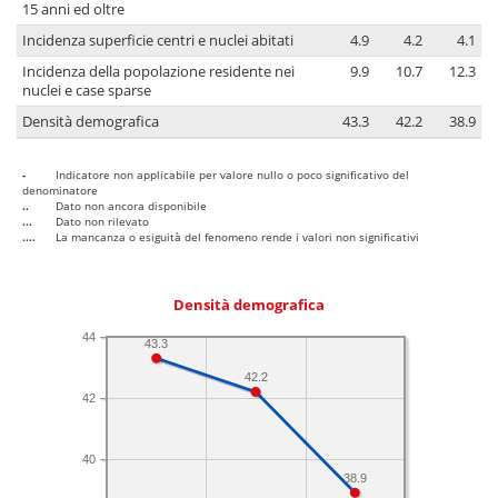
15 anni ed oltre
Incidenza superficie centri e nuclei abitati
4.9
4.2
4.1
Incidenza della popolazione residente nei
9.9
10.7
12.3
nuclei e case sparse
Densità demografica
43.3
42.2
38.9
-
Indicatore non applicabile per valore nullo o poco significativo del
denominatore
..
Dato non ancora disponibile
...
Dato non rilevato
....
La mancanza o esiguità del fenomeno rende i valori non significativi
Densità demografica
44
43.3
42.2
42
40
38.9