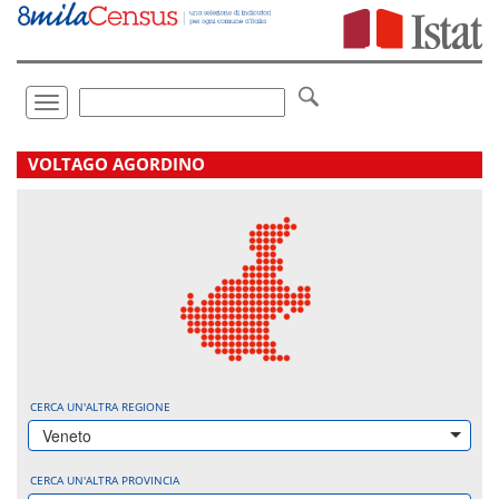
Vai
direttamente
a:
Contenuto
Ricerca
Toggle
navigation
.
VOLTAGO AGORDINO
CERCA UN'ALTRA REGIONE
Veneto
CERCA UN'ALTRA PROVINCIA