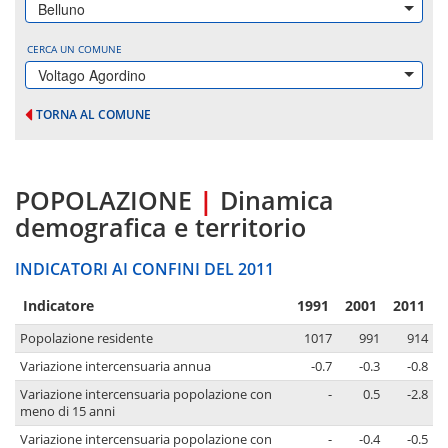
Belluno
CERCA UN COMUNE
Voltago Agordino
TORNA AL COMUNE
POPOLAZIONE
|
Dinamica
demografica e territorio
INDICATORI AI CONFINI DEL 2011
Indicatore
1991
2001
2011
Popolazione residente
1017
991
914
Variazione intercensuaria annua
-0.7
-0.3
-0.8
Variazione intercensuaria popolazione con
-
0.5
-2.8
meno di 15 anni
Variazione intercensuaria popolazione con
-
-0.4
-0.5