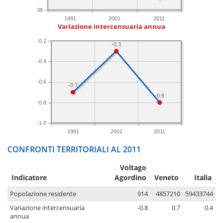
38
1991
2001
2011
Variazione intercensuaria annua
-0.2
-0.3
-0.4
-0.6
-0.7
-0.8
-0.8
-1.0
1991
2001
2011
CONFRONTI TERRITORIALI AL 2011
Voltago
Indicatore
Agordino
Veneto
Italia
Popolazione residente
914
4857210
59433744
Variazione intercensuaria
-0.8
0.7
0.4
annua