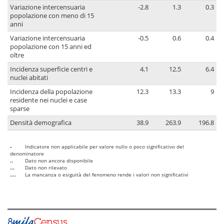
Variazione intercensuaria
-2.8
1.3
0.3
popolazione con meno di 15
anni
Variazione intercensuaria
-0.5
0.6
0.4
popolazione con 15 anni ed
oltre
Incidenza superficie centri e
4.1
12.5
6.4
nuclei abitati
Incidenza della popolazione
12.3
13.3
9
residente nei nuclei e case
sparse
Densità demografica
38.9
263.9
196.8
-
Indicatore non applicabile per valore nullo o poco significativo del
denominatore
..
Dato non ancora disponibile
...
Dato non rilevato
....
La mancanza o esiguità del fenomeno rende i valori non significativi