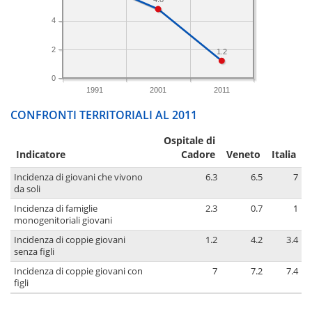
4
2
1.2
0
1991
2001
2011
CONFRONTI TERRITORIALI AL 2011
Ospitale di
Indicatore
Cadore
Veneto
Italia
Incidenza di giovani che vivono
6.3
6.5
7
da soli
Incidenza di famiglie
2.3
0.7
1
monogenitoriali giovani
Incidenza di coppie giovani
1.2
4.2
3.4
senza figli
Incidenza di coppie giovani con
7
7.2
7.4
figli