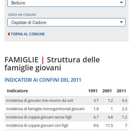
Belluno
CERCA UN COMUNE
Ospitale di Cadore
TORNA AL COMUNE
FAMIGLIE
|
Struttura delle
famiglie giovani
INDICATORI AI CONFINI DEL 2011
Indicatore
1991
2001
2011
Incidenza di giovani che vivono da soli
3.7
7.2
6.3
Incidenza di famiglie monogenitoriali giovani
1.9
1
2.3
Incidenza di coppie giovani senza figli
6.7
4.8
1.2
Incidenza di coppie giovani con figli
9.6
11.5
7