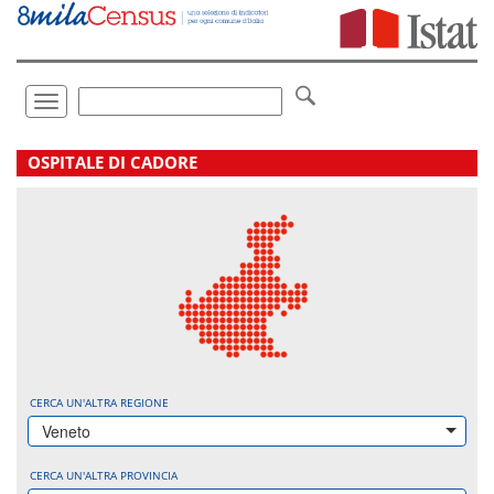
Vai
direttamente
a:
Contenuto
Ricerca
Toggle
navigation
.
OSPITALE DI CADORE
CERCA UN'ALTRA REGIONE
Veneto
CERCA UN'ALTRA PROVINCIA