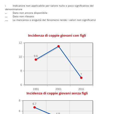
-
Indicatore non applicabile per valore nullo o poco significativo del
denominatore
..
Dato non ancora disponibile
...
Dato non rilevato
....
La mancanza o esiguità del fenomeno rende i valori non significativi
Incidenza di coppie giovani con figli
12
9.6
10
8
7
6
1991
2001
2011
Incidenza di coppie giovani senza figli
8
6.7
6
4.8