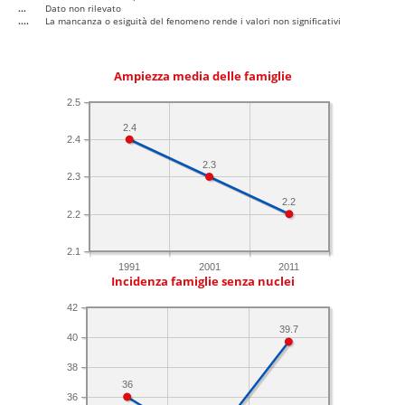
...
Dato non rilevato
....
La mancanza o esiguità del fenomeno rende i valori non significativi
Ampiezza media delle famiglie
2.5
2.4
2.4
2.3
2.3
2.2
2.2
2.1
1991
2001
2011
Incidenza famiglie senza nuclei
42
39.7
40
38
36
36