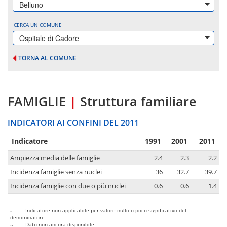
Belluno
CERCA UN COMUNE
Ospitale di Cadore
TORNA AL COMUNE
FAMIGLIE
|
Struttura familiare
INDICATORI AI CONFINI DEL 2011
Indicatore
1991
2001
2011
Ampiezza media delle famiglie
2.4
2.3
2.2
Incidenza famiglie senza nuclei
36
32.7
39.7
Incidenza famiglie con due o più nuclei
0.6
0.6
1.4
-
Indicatore non applicabile per valore nullo o poco significativo del
denominatore
..
Dato non ancora disponibile