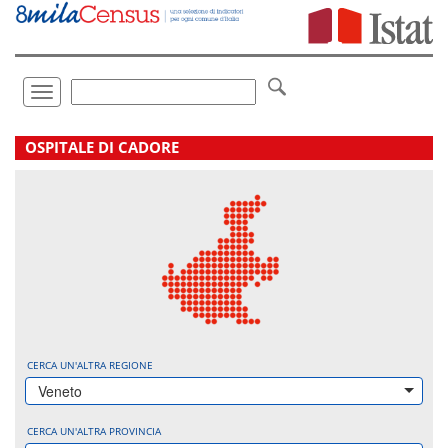
Vai
direttamente
a:
Contenuto
Ricerca
Toggle
navigation
.
OSPITALE DI CADORE
CERCA UN'ALTRA REGIONE
Veneto
CERCA UN'ALTRA PROVINCIA