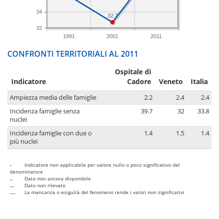
34
32.7
32
1991
2001
2011
CONFRONTI TERRITORIALI AL 2011
Ospitale di
Indicatore
Cadore
Veneto
Italia
Ampiezza media delle famiglie
2.2
2.4
2.4
Incidenza famiglie senza
39.7
32
33.8
nuclei
Incidenza famiglie con due o
1.4
1.5
1.4
più nuclei
-
Indicatore non applicabile per valore nullo o poco significativo del
denominatore
..
Dato non ancora disponibile
...
Dato non rilevato
....
La mancanza o esiguità del fenomeno rende i valori non significativi