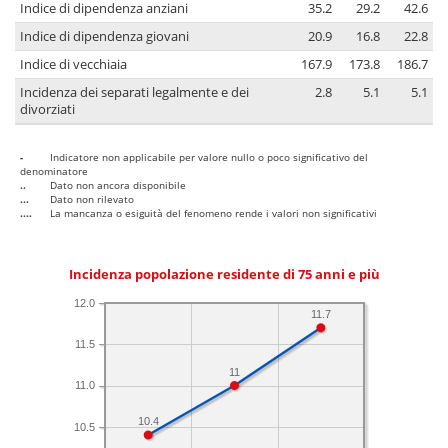
Indice di dipendenza anziani
35.2
29.2
42.6
Indice di dipendenza giovani
20.9
16.8
22.8
Indice di vecchiaia
167.9
173.8
186.7
Incidenza dei separati legalmente e dei
2.8
5.1
5.1
divorziati
-
Indicatore non applicabile per valore nullo o poco significativo del
denominatore
..
Dato non ancora disponibile
...
Dato non rilevato
....
La mancanza o esiguità del fenomeno rende i valori non significativi
Incidenza popolazione residente di 75 anni e più
12.0
11.7
11.5
11
11.0
10.4
10.5