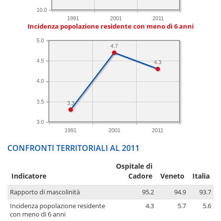
10.0
1991
2001
2011
Incidenza popolazione residente con meno di 6 anni
5.0
4.7
4.5
4.3
4.0
3.5
3.3
3.0
1991
2001
2011
CONFRONTI TERRITORIALI AL 2011
Ospitale di
Indicatore
Cadore
Veneto
Italia
Rapporto di mascolinità
95.2
94.9
93.7
Incidenza popolazione residente
4.3
5.7
5.6
con meno di 6 anni