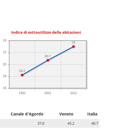
Indice di sottoutilizzo delle abitazioni
24
23
22
20.7
20
18.2
18
16
1991
2001
2011
Canale d'Agordo
Veneto
Italia
37.6
45.2
40.7