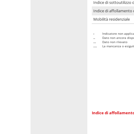
Indice di sottoutilizzo 
Indice di affollamento 
Mobilità residenziale
-
Indicatore non applica
..
Dato non ancora dispo
...
Dato non rilevato
....
La mancanza o esiguità
Indice di affollamento