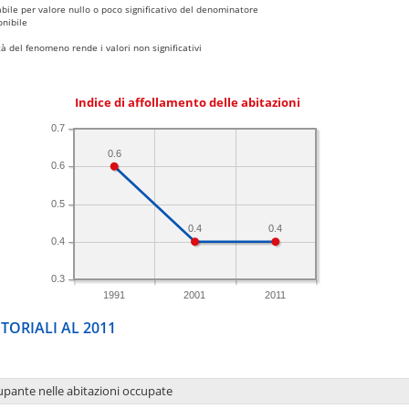
bile per valore nullo o poco significativo del denominatore
nibile
 del fenomeno rende i valori non significativi
Indice di affollamento delle abitazioni
0.7
0.6
0.6
0.5
0.4
0.4
0.4
0.3
1991
2001
2011
TORIALI AL 2011
upante nelle abitazioni occupate