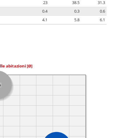
23
38.5
31.3
0.4
0.3
0.6
4.1
5.8
6.1
elle abitazioni
[Ø]
a