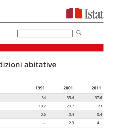
izioni abitative
1991
2001
2011
34
35.4
37.6
18.2
20.7
23
0.6
0.4
0.4
...
2.3
4.1