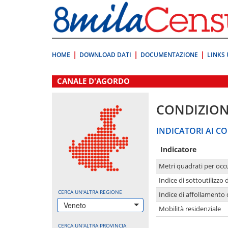
Vai
direttamente
a:
Contenuto
Ricerca
HOME
DOWNLOAD DATI
DOCUMENTAZIONE
LINKS 
.
CANALE D'AGORDO
CONDIZION
INDICATORI AI CO
Indicatore
Metri quadrati per occ
Indice di sottoutilizzo 
CERCA UN'ALTRA REGIONE
Indice di affollamento 
Veneto
Mobilità residenziale
CERCA UN'ALTRA PROVINCIA