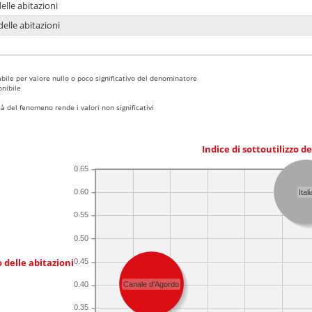
delle abitazioni
delle abitazioni
bile per valore nullo o poco significativo del denominatore
nibile
 del fenomeno rende i valori non significativi
Indice di sottoutilizzo d
0.65
0.60
Itali
0.55
0.50
 delle abitazioni
0.45
0.40
Canale d'Agordo
0.35