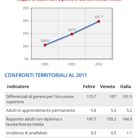
250
197.7
200
147.5
150
104.6
100
50
1991
2001
2011
CONFRONTI TERRITORIALI AL 2011
Indicatore
Feltre
Veneto
Italia
Differenziali di genere per l'istruzione
115.7
107
101.5
superiore
Adulti in apprendimento permanente
5.8
5.2
5.2
Rapporto adulti con diploma o
197.7
155.2
164.5
laurea/licenza media
Incidenza di analfabeti
0.3
0.5
1.1