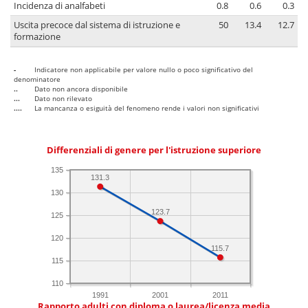
Incidenza di analfabeti
0.8
0.6
0.3
Uscita precoce dal sistema di istruzione e
50
13.4
12.7
formazione
-
Indicatore non applicabile per valore nullo o poco significativo del
denominatore
..
Dato non ancora disponibile
...
Dato non rilevato
....
La mancanza o esiguità del fenomeno rende i valori non significativi
Differenziali di genere per l'istruzione superiore
135
131.3
130
123.7
125
120
115.7
115
110
1991
2001
2011
Rapporto adulti con diploma o laurea/licenza media