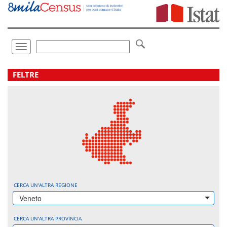
Vai
direttamente
a:
Contenuto
Ricerca
Toggle
navigation
.
FELTRE
CERCA UN'ALTRA REGIONE
Veneto
CERCA UN'ALTRA PROVINCIA