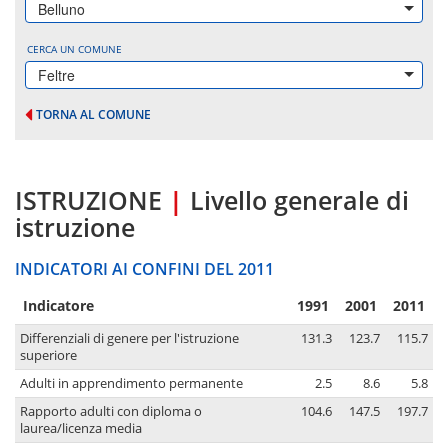
Belluno
CERCA UN COMUNE
Feltre
TORNA AL COMUNE
ISTRUZIONE
|
Livello generale di
istruzione
INDICATORI AI CONFINI DEL 2011
Indicatore
1991
2001
2011
Differenziali di genere per l'istruzione
131.3
123.7
115.7
superiore
Adulti in apprendimento permanente
2.5
8.6
5.8
Rapporto adulti con diploma o
104.6
147.5
197.7
laurea/licenza media