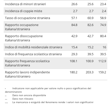
Incidenza di minori stranieri
26.6
25.6
23.4
Incidenza di coppie miste
2.7
2.7
2.4
Tasso di occupazione straniera
57.1
60.9
58.9
Rapporto occupazione
84.8
82.6
74.9
italiana/straniera
Rapporto disoccupazione
42.9
42.7
80.4
italiana/straniera
Indice di mobilità residenziale straniera
15.4
15.2
16
Indice di frequenza scolastica straniera
29.3
39.5
39.5
Rapporto frequenza scolastica
108.1
100.9
112.9
italiana/straniera
Rapporto lavoro indipendente
180.2
203.3
159.2
italiano/straniero
-
Indicatore non applicabile per valore nullo o poco significativo del
denominatore
..
Dato non ancora disponibile
...
Dato non rilevato
....
La mancanza o esiguità del fenomeno rende i valori non significativi