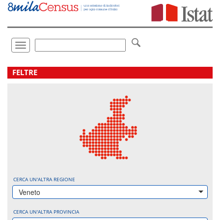
Vai
direttamente
a:
Contenuto
Ricerca
Toggle
navigation
.
FELTRE
CERCA UN'ALTRA REGIONE
Veneto
CERCA UN'ALTRA PROVINCIA