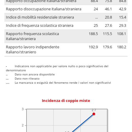
Rapporto occupazione italiana/straniera
88.4
75.8
84.8
Rapporto disoccupazione italiana/straniera
24
46.1
42.9
Indice di mobilità residenziale straniera
...
20.8
15.4
Indice di frequenza scolastica straniera
25
27.6
29.3
Rapporto frequenza scolastica
188.5
115.5
108.1
italiana/straniera
Rapporto lavoro indipendente
192.9
179.6
180.2
italiano/straniero
-
Indicatore non applicabile per valore nullo o poco significativo del
denominatore
..
Dato non ancora disponibile
...
Dato non rilevato
....
La mancanza o esiguità del fenomeno rende i valori non significativi
Incidenza di coppie miste
3
2.7
2