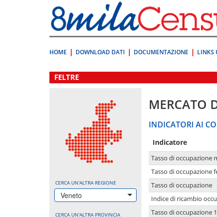
Vai
direttamente
a:
Contenuto
Ricerca
HOME
DOWNLOAD DATI
DOCUMENTAZIONE
LINKS 
.
FELTRE
MERCATO 
INDICATORI AI CO
Indicatore
Tasso di occupazione 
Tasso di occupazione 
CERCA UN'ALTRA REGIONE
Tasso di occupazione
Veneto
Indice di ricambio occ
Tasso di occupazione 1
CERCA UN'ALTRA PROVINCIA