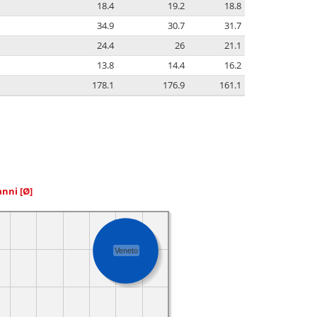
18.4
19.2
18.8
34.9
30.7
31.7
24.4
26
21.1
13.8
14.4
16.2
178.1
176.9
161.1
 anni
[Ø]
Veneto