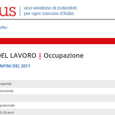
UTILI
DEL LAVORO
|
Occupazione
NFINI DEL 2011
maschile
femminile
upazionale
5-29 anni