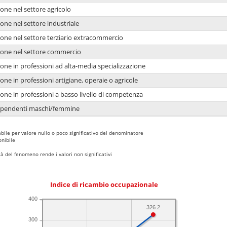
one nel settore agricolo
one nel settore industriale
ione nel settore terziario extracommercio
ione nel settore commercio
one in professioni ad alta-media specializzazione
one in professioni artigiane, operaie o agricole
one in professioni a basso livello di competenza
dipendenti maschi/femmine
bile per valore nullo o poco significativo del denominatore
nibile
 del fenomeno rende i valori non significativi
Indice di ricambio occupazionale
400
326.2
300