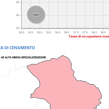
38
Italia
36
34
54.0
54.5
55.0
55.5
56.0
56.5
57.0
57.5
58.0
58.5
Tasso di occupazione mas
REA DI CENSIMENTO