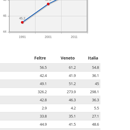
46
45.2
44
1991
2001
2011
Feltre
Veneto
Italia
56.5
61.2
54.8
42.4
41.9
36.1
49.1
51.2
45
326.2
273.9
298.1
42.8
46.3
36.3
2.9
4.2
5.5
33.8
35.1
27.1
44.9
41.5
48.6