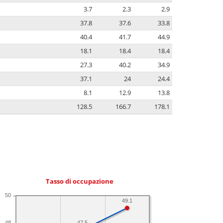
3.7
2.3
2.9
37.8
37.6
33.8
40.4
41.7
44.9
18.1
18.4
18.4
27.3
40.2
34.9
37.1
24
24.4
8.1
12.9
13.8
128.5
166.7
178.1
Tasso di occupazione
50
49.1
48
47.5