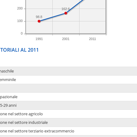
200
162.6
98.8
100
0
1991
2001
2011
TORIALI AL 2011
maschile
femminile
upazionale
5-29 anni
one nel settore agricolo
one nel settore industriale
ione nel settore terziario extracommercio