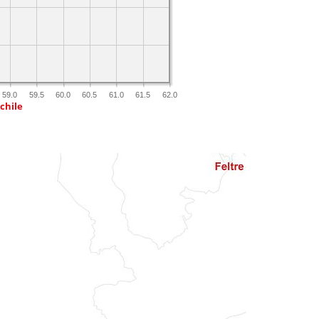
59.0
59.5
60.0
60.5
61.0
61.5
62.0
chile