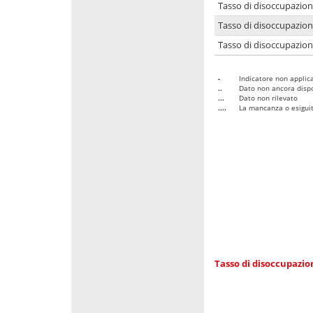
Tasso di disoccupazio
Tasso di disoccupazio
Tasso di disoccupazion
-
Indicatore non applica
..
Dato non ancora dispo
...
Dato non rilevato
....
La mancanza o esiguità
Tasso di disoccupazi