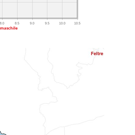
8.0
8.5
9.0
9.5
10.0
10.5
 maschile