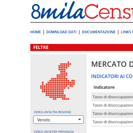
Vai
direttamente
a:
Contenuto
Ricerca
HOME
DOWNLOAD DATI
DOCUMENTAZIONE
LINKS 
.
FELTRE
MERCATO 
INDICATORI AI CO
Indicatore
Tasso di disoccupazio
Tasso di disoccupazio
CERCA UN'ALTRA REGIONE
Tasso di disoccupazio
Veneto
Tasso di disoccupazion
CERCA UN'ALTRA PROVINCIA