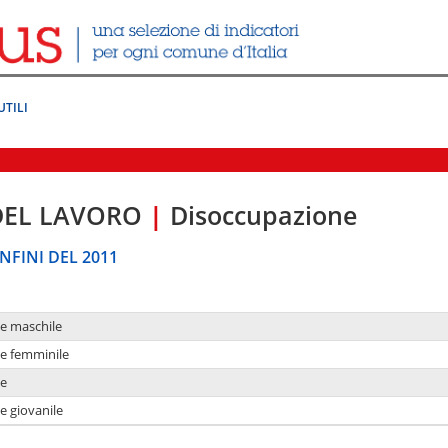
UTILI
DEL LAVORO
|
Disoccupazione
NFINI DEL 2011
ne maschile
ne femminile
ne
e giovanile