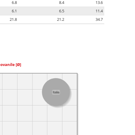
6.8
8.4
13.6
6.1
6.5
11.4
21.8
21.2
34.7
iovanile
[Ø]
Italia