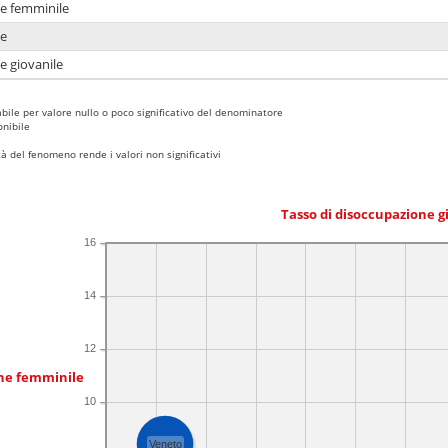
ne femminile
ne
e giovanile
bile per valore nullo o poco significativo del denominatore
nibile
 del fenomeno rende i valori non significativi
Tasso di disoccupazione g
16
14
12
one femminile
10
Veneto