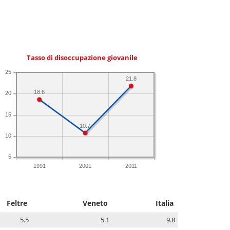
Tasso di disoccupazione giovanile
25
21.8
18.6
20
15
10.7
10
5
1991
2001
2011
Feltre
Veneto
Italia
5.5
5.1
9.8