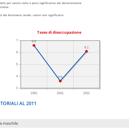
bile per valore nullo o poco significativo del denominatore
nibile
 del fenomeno rende i valori non significativi
Tasso di disoccupazione
7
6.6
6.1
6
5
4
3.6
3
1991
2001
2011
TORIALI AL 2011
ne maschile