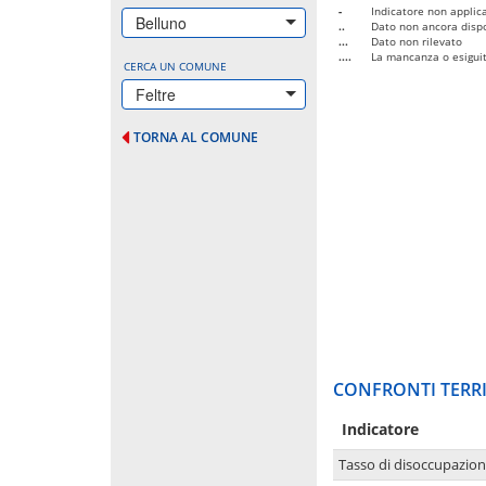
-
Indicatore non applica
Belluno
..
Dato non ancora dispo
...
Dato non rilevato
....
La mancanza o esiguità
CERCA UN COMUNE
Feltre
TORNA AL COMUNE
CONFRONTI TERRI
Indicatore
Tasso di disoccupazio