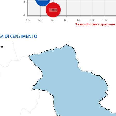
8
Feltre
6
4.5
5.0
5.5
6.0
6.5
7.0
7.5
Tasso di disoccupazione
REA DI CENSIMENTO