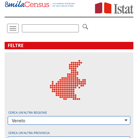
Vai
direttamente
a:
Contenuto
Ricerca
Toggle
navigation
.
FELTRE
CERCA UN'ALTRA REGIONE
Veneto
CERCA UN'ALTRA PROVINCIA