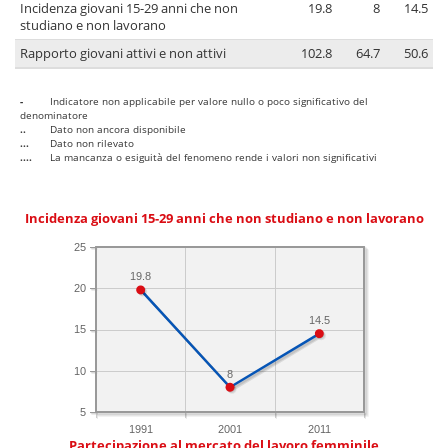
Incidenza giovani 15-29 anni che non
19.8
8
14.5
studiano e non lavorano
Rapporto giovani attivi e non attivi
102.8
64.7
50.6
-
Indicatore non applicabile per valore nullo o poco significativo del
denominatore
..
Dato non ancora disponibile
...
Dato non rilevato
....
La mancanza o esiguità del fenomeno rende i valori non significativi
Incidenza giovani 15-29 anni che non studiano e non lavorano
25
19.8
20
14.5
15
10
8
5
1991
2001
2011
Partecipazione al mercato del lavoro femminile