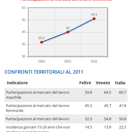
50
45.5
45
40
40
35.8
35
30
1991
2001
2011
CONFRONTI TERRITORIALI AL 2011
Indicatore
Feltre
Veneto
Italia
Partecipazione al mercato del lavoro
59.8
64.5
60.7
maschile
Partecipazione al mercato del lavoro
45.5
45.7
41.8
femminile
Partecipazione al mercato del lavoro
52.3
54.8
50.8
Incidenza giovani 15-29 anni che non
14.5
13.9
22.5