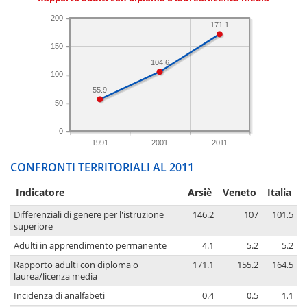
200
171.1
150
104.6
100
55.9
50
0
1991
2001
2011
CONFRONTI TERRITORIALI AL 2011
Indicatore
Arsiè
Veneto
Italia
Differenziali di genere per l'istruzione
146.2
107
101.5
superiore
Adulti in apprendimento permanente
4.1
5.2
5.2
Rapporto adulti con diploma o
171.1
155.2
164.5
laurea/licenza media
Incidenza di analfabeti
0.4
0.5
1.1