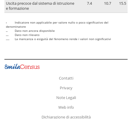
Uscita precoce dal sistema di istruzione
7.4
10.7
15.5
e formazione
-
Indicatore non applicabile per valore nullo o poco significativo del
denominatore
..
Dato non ancora disponibile
...
Dato non rilevato
....
La mancanza o esiguità del fenomeno rende i valori non significativi
Contatti
Privacy
Note Legali
Web info
Dichiarazione di accessibilità