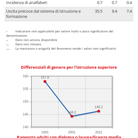
Incidenza di analfabeti
0.7
0.7
0.4
Uscita precoce dal sistema di istruzione e
35.5
9.4
7.4
formazione
-
Indicatore non applicabile per valore nullo o poco significativo del
denominatore
..
Dato non ancora disponibile
...
Dato non rilevato
....
La mancanza o esiguità del fenomeno rende i valori non significativi
Differenziali di genere per l'istruzione superiore
160
157.9
155
150
146.2
144.2
145
140
1991
2001
2011
Rapporto adulti con diploma o laurea/licenza media