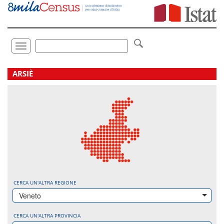
Vai
direttamente
a:
Contenuto
Ricerca
Toggle
navigation
.
ARSIÈ
CERCA UN'ALTRA REGIONE
Veneto
CERCA UN'ALTRA PROVINCIA