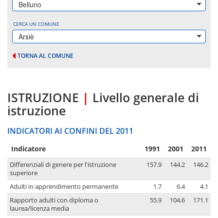
Belluno
CERCA UN COMUNE
Arsiè
TORNA AL COMUNE
ISTRUZIONE
|
Livello generale di
istruzione
INDICATORI AI CONFINI DEL 2011
Indicatore
1991
2001
2011
Differenziali di genere per l'istruzione
157.9
144.2
146.2
superiore
Adulti in apprendimento permanente
1.7
6.4
4.1
Rapporto adulti con diploma o
55.9
104.6
171.1
laurea/licenza media