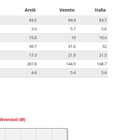
Arsiè
Veneto
Italia
93.5
94.9
93.7
3.4
5.7
5.6
15.8
10
10.4
49.7
31.6
32
17.3
21.9
21.5
287.8
144.5
148.7
4.4
5.4
5.4
divorziati
[Ø]