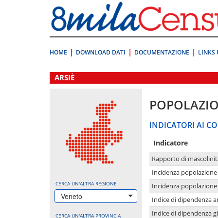
Vai
direttamente
a:
Contenuto
Ricerca
HOME
DOWNLOAD DATI
DOCUMENTAZIONE
LINKS 
.
ARSIÈ
POPOLAZI
INDICATORI AI CO
Indicatore
Rapporto di mascolinit
Incidenza popolazione 
CERCA UN'ALTRA REGIONE
Incidenza popolazione 
Veneto
Indice di dipendenza a
Indice di dipendenza g
CERCA UN'ALTRA PROVINCIA