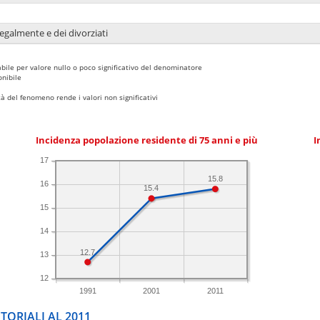
legalmente e dei divorziati
bile per valore nullo o poco significativo del denominatore
nibile
 del fenomeno rende i valori non significativi
Incidenza popolazione residente di 75 anni e più
I
17
15.8
16
15.4
15
14
12.7
13
12
1991
2001
2011
TORIALI AL 2011