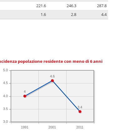
221.6
246.3
287.8
1.6
2.8
4.4
ncidenza popolazione residente con meno di 6 anni
5.0
4.6
4.5
4
4.0
3.4
3.5
3.0
1991
2001
2011