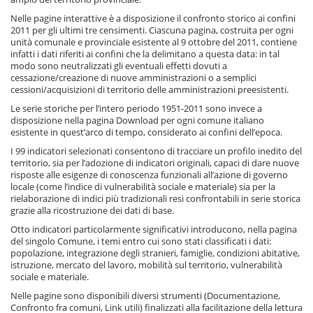
Nelle pagine interattive è a disposizione il confronto storico ai confini
2011 per gli ultimi tre censimenti. Ciascuna pagina, costruita per ogni
unità comunale e provinciale esistente al 9 ottobre del 2011, contiene
infatti i dati riferiti ai confini che la delimitano a questa data: in tal
modo sono neutralizzati gli eventuali effetti dovuti a
cessazione/creazione di nuove amministrazioni o a semplici
cessioni/acquisizioni di territorio delle amministrazioni preesistenti.
Le serie storiche per l’intero periodo 1951-2011 sono invece a
disposizione nella pagina Download per ogni comune italiano
esistente in quest’arco di tempo, considerato ai confini dell’epoca.
I 99 indicatori selezionati consentono di tracciare un profilo inedito del
territorio, sia per l’adozione di indicatori originali, capaci di dare nuove
risposte alle esigenze di conoscenza funzionali all’azione di governo
locale (come l’indice di vulnerabilità sociale e materiale) sia per la
rielaborazione di indici più tradizionali resi confrontabili in serie storica
grazie alla ricostruzione dei dati di base.
Otto indicatori particolarmente significativi introducono, nella pagina
del singolo Comune, i temi entro cui sono stati classificati i dati:
popolazione, integrazione degli stranieri, famiglie, condizioni abitative,
istruzione, mercato del lavoro, mobilità sul territorio, vulnerabilità
sociale e materiale.
Nelle pagine sono disponibili diversi strumenti (Documentazione,
Confronto fra comuni, Link utili) finalizzati alla facilitazione della lettura