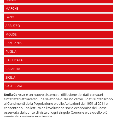
MARCHE
LAZIO
ABRUZZO
MOLISE
CAMPANIA
PUGLIA
BASILICATA
CALABRIA
SICILIA
SARDEGNA
8milaCensus
è un nuovo sistema di diffusione dei dati censuari
sintetizzati attraverso una selezione di 99 indicatori. I dati si riferiscono
ai Censimenti della Popolazione e delle Abitazioni dal 1951 al 2011 e
consentono una lettura dell’evoluzione socio economica del Paese
osservata dal punto di vista di ogni singolo Comune e da quello più
ampio del territorio provinciale.