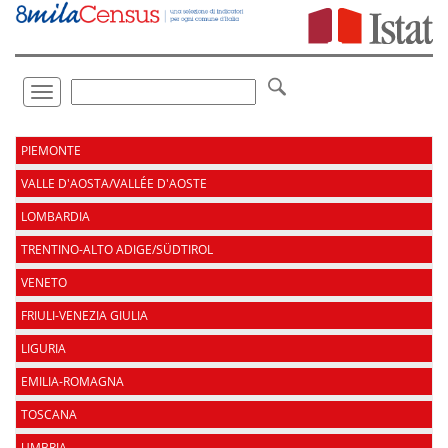
Vai
direttamente
a:
Contenuto
Ricerca
Toggle
navigation
.
PIEMONTE
VALLE D'AOSTA/VALLÉE D'AOSTE
LOMBARDIA
TRENTINO-ALTO ADIGE/SÜDTIROL
VENETO
FRIULI-VENEZIA GIULIA
LIGURIA
EMILIA-ROMAGNA
TOSCANA
UMBRIA