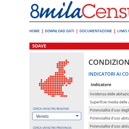
Vai
direttamente
a:
Contenuto
Ricerca
HOME
DOWNLOAD DATI
DOCUMENTAZIONE
LINKS 
.
SOAVE
CONDIZION
INDICATORI AI CO
Indicatore
Incidenza delle abitazi
Superficie media delle
CERCA UN'ALTRA REGIONE
Potenzialità d'uso degli
Veneto
Potenzialità d'uso abita
Potenzialità d'uso abit
CERCA UN'ALTRA PROVINCIA