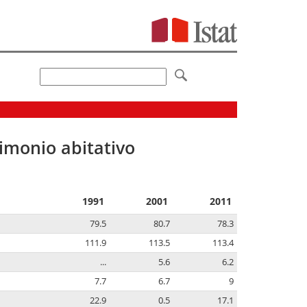
imonio abitativo
1991
2001
2011
79.5
80.7
78.3
111.9
113.5
113.4
...
5.6
6.2
7.7
6.7
9
22.9
0.5
17.1