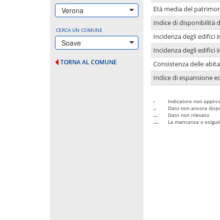
Età media del patrimon
Verona
Indice di disponibilità d
CERCA UN COMUNE
Incidenza degli edifici
Soave
Incidenza degli edifici
TORNA AL COMUNE
Consistenza delle abit
Indice di espansione edi
-
Indicatore non applica
..
Dato non ancora dispo
...
Dato non rilevato
....
La mancanza o esiguità