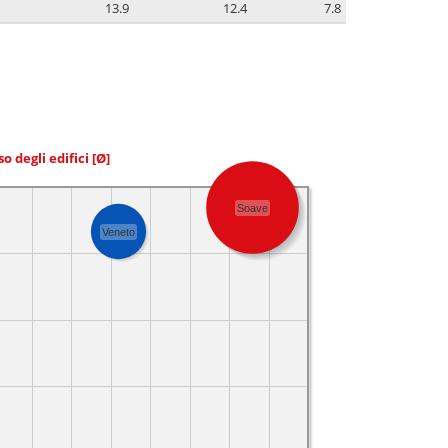
13.9
12.4
7.8
so degli edifici
[Ø]
Soave
Veneto