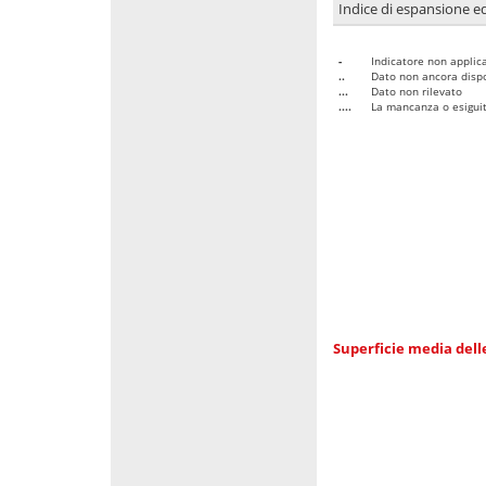
Indice di espansione edi
-
Indicatore non applica
..
Dato non ancora dispo
...
Dato non rilevato
....
La mancanza o esiguità
Superficie media dell