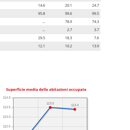
14.6
20.1
24.7
95.8
99.6
99.5
...
78.9
74.3
...
2.7
3.7
29.5
18.3
7.6
12.1
10.2
13.9
Superficie media delle abitazioni occupate
114.0
113.5
113.4
113.5
113.0
112.5