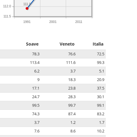
111.9
112.0
111.5
1991
2001
2011
Soave
Veneto
Italia
78.3
76.6
72.5
113.4
111.6
99.3
6.2
3.7
5.1
9
18.3
20.9
17.1
23.8
37.5
24.7
28.3
30.1
99.5
99.7
99.1
74.3
87.4
83.2
3.7
1.2
1.7
7.6
8.6
10.2