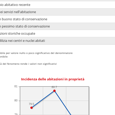
io abitativo recente
ei servizi nell'abitazione
 in buono stato di conservazione
 in pessimo stato di conservazione
azioni storiche occupate
lizia nei centri e nuclei abitati
bile per valore nullo o poco significativo del denominatore
nibile
 del fenomeno rende i valori non significativi
Incidenza delle abitazioni in proprietà
81
80.7
80
79.5
79