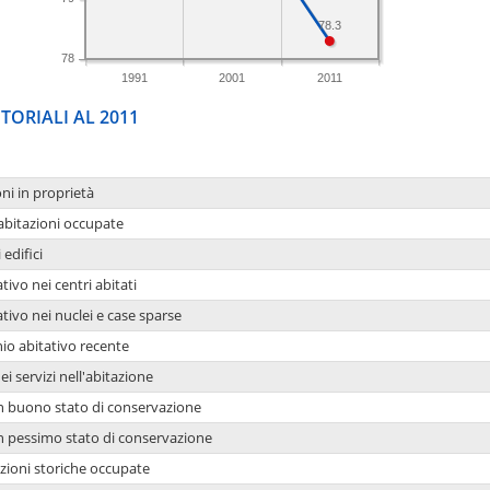
78.3
78
1991
2001
2011
TORIALI AL 2011
oni in proprietà
 abitazioni occupate
 edifici
tivo nei centri abitati
ativo nei nuclei e case sparse
io abitativo recente
ei servizi nell'abitazione
 in buono stato di conservazione
 in pessimo stato di conservazione
azioni storiche occupate