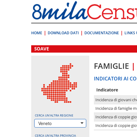
Vai
direttamente
a:
Contenuto
Ricerca
HOME
DOWNLOAD DATI
DOCUMENTAZIONE
LINKS 
.
SOAVE
FAMIGLIE
|
INDICATORI AI CO
Indicatore
Incidenza di giovani ch
Incidenza di famiglie m
CERCA UN'ALTRA REGIONE
Incidenza di coppie giov
Veneto
Incidenza di coppie giov
CERCA UN'ALTRA PROVINCIA