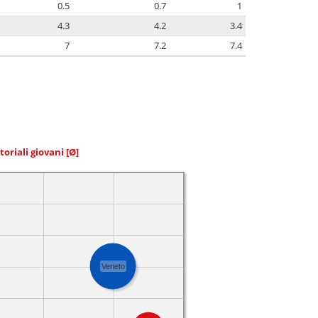
0.5
0.7
1
4.3
4.2
3.4
7
7.2
7.4
toriali giovani
[Ø]
Veneto