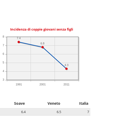
Incidenza di coppie giovani senza figli
8
7.4
6.8
7
6
5
4.3
4
3
1991
2001
2011
Soave
Veneto
Italia
6.4
6.5
7