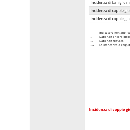
Incidenza di famiglie m
Incidenza di coppie giov
Incidenza di coppie giov
-
Indicatore non applica
..
Dato non ancora dispo
...
Dato non rilevato
....
La mancanza o esiguità
Incidenza di coppie gi