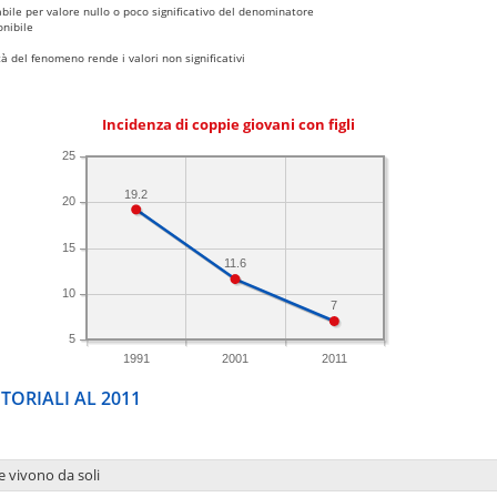
bile per valore nullo o poco significativo del denominatore
nibile
 del fenomeno rende i valori non significativi
Incidenza di coppie giovani con figli
25
19.2
20
15
11.6
10
7
5
1991
2001
2011
TORIALI AL 2011
e vivono da soli