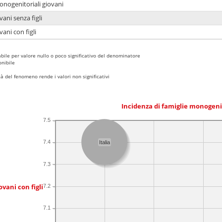
onogenitoriali giovani
ani senza figli
ani con figli
bile per valore nullo o poco significativo del denominatore
nibile
 del fenomeno rende i valori non significativi
Incidenza di famiglie monogeni
7.5
7.4
Italia
7.3
ovani con figli
7.2
7.1