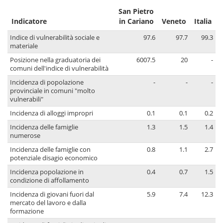
San Pietro
Indicatore
in Cariano
Veneto
Italia
Indice di vulnerabilità sociale e
97.6
97.7
99.3
materiale
Posizione nella graduatoria dei
6007.5
20
-
comuni dell'indice di vulnerabilità
Incidenza di popolazione
-
-
-
provinciale in comuni "molto
vulnerabili"
Incidenza di alloggi impropri
0.1
0.1
0.2
Incidenza delle famiglie
1.3
1.5
1.4
numerose
Incidenza delle famiglie con
0.8
1.1
2.7
potenziale disagio economico
Incidenza popolazione in
0.4
0.7
1.5
condizione di affollamento
Incidenza di giovani fuori dal
5.9
7.4
12.3
mercato del lavoro e dalla
formazione