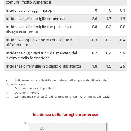
comuni "molto vulnerabili"
Incidenza di alloggi impropri
0
0
0.1
Incidenza delle famiglie numerose
2.6
1.7
1.3
Incidenza delle famiglie con potenziale
0.8
0.2
0.8
disagio economico
Incidenza popolazione in condizione di
0.3
0.2
0.4
affollamento
Incidenza di giovani fuori dal mercato del
8.7
6.4
5.9
lavoro e dalla formazione
Incidenza di famiglie in disagio di assistenza
1.8
1.5
2.9
-
Indicatore non applicabile per valore nullo o poco significativo del
denominatore
..
Dato non ancora disponibile
...
Dato non rilevato
....
La mancanza o esiguità del fenomeno rende i valori non significativi
Incidenza delle famiglie numerose
3.0
2.6