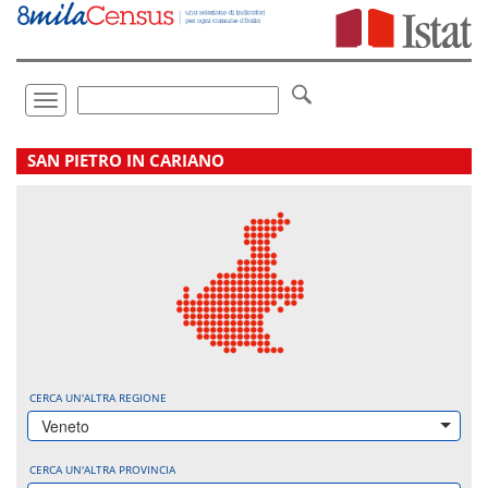
Vai
direttamente
a:
Contenuto
Ricerca
Toggle
navigation
.
SAN PIETRO IN CARIANO
CERCA UN'ALTRA REGIONE
Veneto
CERCA UN'ALTRA PROVINCIA