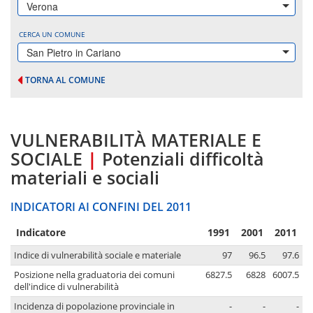
Verona
CERCA UN COMUNE
San Pietro in Cariano
TORNA AL COMUNE
VULNERABILITÀ MATERIALE E
SOCIALE
|
Potenziali difficoltà
materiali e sociali
INDICATORI AI CONFINI DEL 2011
Indicatore
1991
2001
2011
Indice di vulnerabilità sociale e materiale
97
96.5
97.6
Posizione nella graduatoria dei comuni
6827.5
6828
6007.5
dell'indice di vulnerabilità
Incidenza di popolazione provinciale in
-
-
-