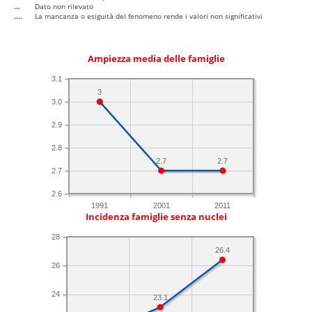
...
Dato non rilevato
....
La mancanza o esiguità del fenomeno rende i valori non significativi
Ampiezza media delle famiglie
3.1
3
3.0
2.9
2.8
2.7
2.7
2.7
2.6
1991
2001
2011
Incidenza famiglie senza nuclei
28
26.4
26
24
23.1