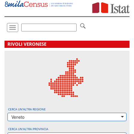
Vai
direttamente
a:
Contenuto
Ricerca
Toggle
navigation
.
RIVOLI VERONESE
CERCA UN'ALTRA REGIONE
Veneto
CERCA UN'ALTRA PROVINCIA