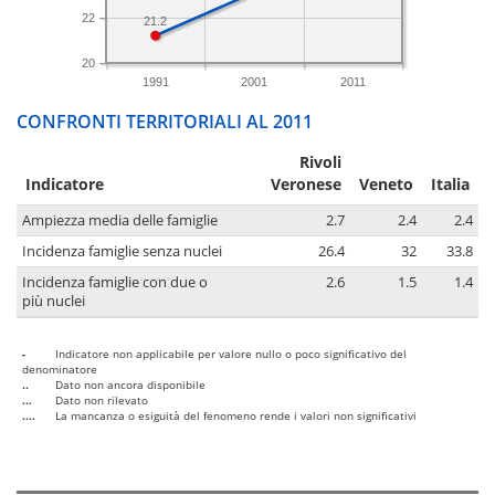
22
21.2
20
1991
2001
2011
CONFRONTI TERRITORIALI AL 2011
Rivoli
Indicatore
Veronese
Veneto
Italia
Ampiezza media delle famiglie
2.7
2.4
2.4
Incidenza famiglie senza nuclei
26.4
32
33.8
Incidenza famiglie con due o
2.6
1.5
1.4
più nuclei
-
Indicatore non applicabile per valore nullo o poco significativo del
denominatore
..
Dato non ancora disponibile
...
Dato non rilevato
....
La mancanza o esiguità del fenomeno rende i valori non significativi