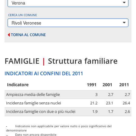
Verona
CERCA UN COMUNE
Rivoli Veronese
TORNA AL COMUNE
FAMIGLIE
|
Struttura familiare
INDICATORI AI CONFINI DEL 2011
Indicatore
1991
2001
2011
Ampiezza media delle famiglie
3
2.7
2.7
Incidenza famiglie senza nuclei
21.2
23.1
26.4
Incidenza famiglie con due o più nuclei
1.9
1.7
2.6
-
Indicatore non applicabile per valore nullo o poco significativo del
denominatore
..
Dato non ancora disponibile