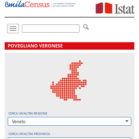
Vai
direttamente
a:
Contenuto
Ricerca
Toggle
navigation
.
POVEGLIANO VERONESE
CERCA UN'ALTRA REGIONE
Veneto
CERCA UN'ALTRA PROVINCIA