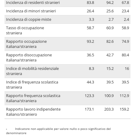
Incidenza di residenti stranieri
83.8
94.2
67.8
Incidenza di minori stranieri
26.4
25.6
23.4
Incidenza di coppie miste
3.3
2.7
2.4
Tasso di occupazione
58.7
60.9
58.9
straniera
Rapporto occupazione
93.2
82.6
74.9
italiana/straniera
Rapporto disoccupazione
36.5
42.7
80.4
italiana/straniera
Indice di mobilità residenziale
8.3
15.2
16
straniera
Indice di frequenza scolastica
44.3
39.5
39.5
straniera
Rapporto frequenza scolastica
123.3
100.9
112.9
italiana/straniera
Rapporto lavoro indipendente
173.1
203.3
159.2
italiano/straniero
-
Indicatore non applicabile per valore nullo o poco significativo del
denominatore