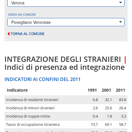
Verona
CERCA UN COMUNE
Povegliano Veronese
TORNA AL COMUNE
INTEGRAZIONE DEGLI STRANIERI
|
Indici di presenza ed integrazione
INDICATORI AI CONFINI DEL 2011
Indicatore
1991
2001
2011
Incidenza di residenti stranieri
6.8
32.1
83.8
Incidenza di minori stranieri
2.6
25.6
26.4
Incidenza di coppie miste
0.4
1.8
3.3
Tasso di occupazione straniera
73.7
69.1
58.7