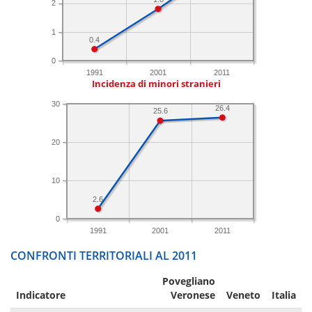
2
1
0.4
0
1991
2001
2011
Incidenza di minori stranieri
30
26.4
25.6
20
10
2.6
0
1991
2001
2011
CONFRONTI TERRITORIALI AL 2011
Povegliano
Indicatore
Veronese
Veneto
Italia