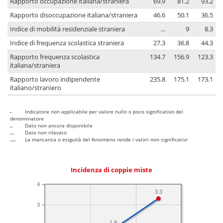
Rapporto occupazione italiana/straniera
69.9
81.2
93.2
Rapporto disoccupazione italiana/straniera
46.6
50.1
36.5
Indice di mobilità residenziale straniera
...
9
8.3
Indice di frequenza scolastica straniera
27.3
36.8
44.3
Rapporto frequenza scolastica
134.7
156.9
123.3
italiana/straniera
Rapporto lavoro indipendente
235.8
175.1
173.1
italiano/straniero
-
Indicatore non applicabile per valore nullo o poco significativo del
denominatore
..
Dato non ancora disponibile
...
Dato non rilevato
....
La mancanza o esiguità del fenomeno rende i valori non significativi
Incidenza di coppie miste
4
3.3
3
1.8