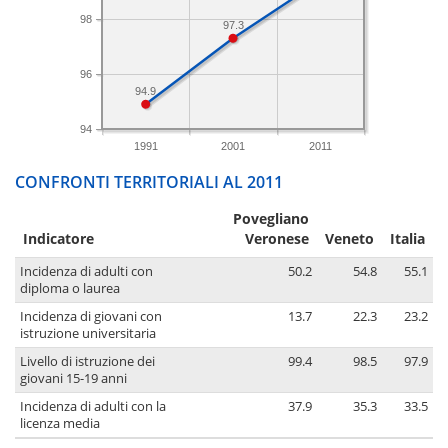
98
97.3
96
94.9
94
1991
2001
2011
CONFRONTI TERRITORIALI AL 2011
Povegliano
Indicatore
Veronese
Veneto
Italia
Incidenza di adulti con
50.2
54.8
55.1
diploma o laurea
Incidenza di giovani con
13.7
22.3
23.2
istruzione universitaria
Livello di istruzione dei
99.4
98.5
97.9
giovani 15-19 anni
Incidenza di adulti con la
37.9
35.3
33.5
licenza media