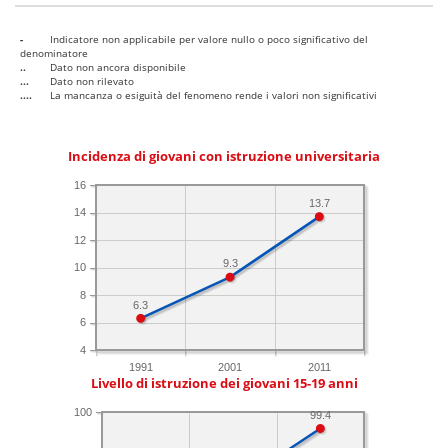
-
Indicatore non applicabile per valore nullo o poco significativo del
denominatore
..
Dato non ancora disponibile
...
Dato non rilevato
....
La mancanza o esiguità del fenomeno rende i valori non significativi
Incidenza di giovani con istruzione universitaria
16
13.7
14
12
9.3
10
8
6.3
6
4
1991
2001
2011
Livello di istruzione dei giovani 15-19 anni
100
99.4