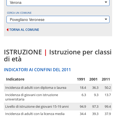
Verona
CERCA UN COMUNE
Povegliano Veronese
TORNA AL COMUNE
ISTRUZIONE
|
Istruzione per classi
di età
INDICATORI AI CONFINI DEL 2011
Indicatore
1991
2001
2011
Incidenza di adulti con diploma o laurea
18.4
36.3
50.2
Incidenza di giovani con istruzione
6.3
9.3
13.7
universitaria
Livello di istruzione dei giovani 15-19 anni
94.9
97.3
99.4
Incidenza di adulti con la licenza media
34.4
39.3
37.9