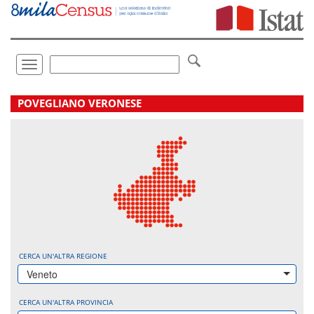
Vai
direttamente
a:
Contenuto
Ricerca
Toggle
navigation
.
POVEGLIANO VERONESE
CERCA UN'ALTRA REGIONE
Veneto
CERCA UN'ALTRA PROVINCIA