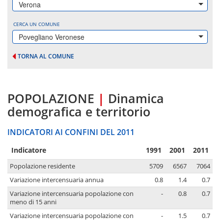
Verona
CERCA UN COMUNE
Povegliano Veronese
TORNA AL COMUNE
POPOLAZIONE
|
Dinamica
demografica e territorio
INDICATORI AI CONFINI DEL 2011
Indicatore
1991
2001
2011
Popolazione residente
5709
6567
7064
Variazione intercensuaria annua
0.8
1.4
0.7
Variazione intercensuaria popolazione con
-
0.8
0.7
meno di 15 anni
Variazione intercensuaria popolazione con
-
1.5
0.7