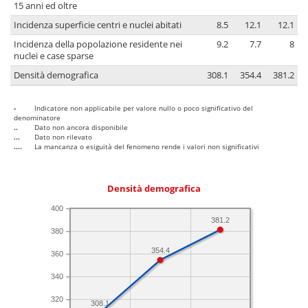
15 anni ed oltre
Incidenza superficie centri e nuclei abitati
8.5
12.1
12.1
Incidenza della popolazione residente nei
9.2
7.7
8
nuclei e case sparse
Densità demografica
308.1
354.4
381.2
-
Indicatore non applicabile per valore nullo o poco significativo del
denominatore
..
Dato non ancora disponibile
...
Dato non rilevato
....
La mancanza o esiguità del fenomeno rende i valori non significativi
Densità demografica
400
381.2
380
354.4
360
340
320
308.1