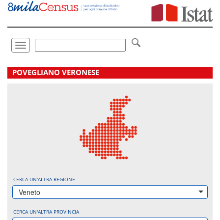
Vai
direttamente
a:
Contenuto
Ricerca
Toggle
navigation
.
POVEGLIANO VERONESE
CERCA UN'ALTRA REGIONE
Veneto
CERCA UN'ALTRA PROVINCIA