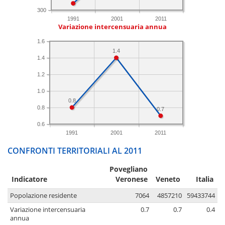
300
1991
2001
2011
Variazione intercensuaria annua
1.6
1.4
1.4
1.2
1.0
0.8
0.8
0.7
0.6
1991
2001
2011
CONFRONTI TERRITORIALI AL 2011
Povegliano
Indicatore
Veronese
Veneto
Italia
Popolazione residente
7064
4857210
59433744
Variazione intercensuaria
0.7
0.7
0.4
annua