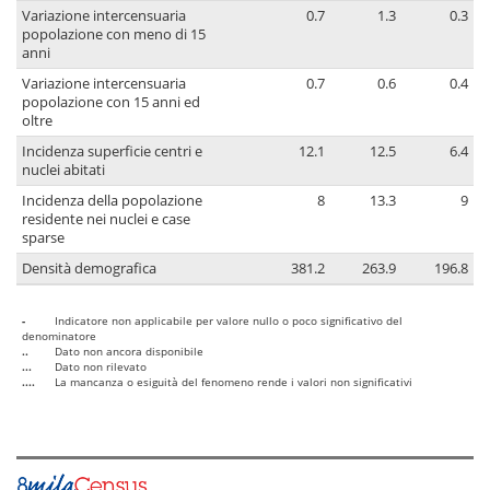
Variazione intercensuaria
0.7
1.3
0.3
popolazione con meno di 15
anni
Variazione intercensuaria
0.7
0.6
0.4
popolazione con 15 anni ed
oltre
Incidenza superficie centri e
12.1
12.5
6.4
nuclei abitati
Incidenza della popolazione
8
13.3
9
residente nei nuclei e case
sparse
Densità demografica
381.2
263.9
196.8
-
Indicatore non applicabile per valore nullo o poco significativo del
denominatore
..
Dato non ancora disponibile
...
Dato non rilevato
....
La mancanza o esiguità del fenomeno rende i valori non significativi