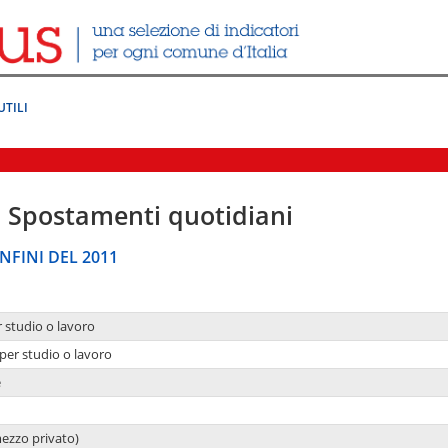
UTILI
|
Spostamenti quotidiani
NFINI DEL 2011
r studio o lavoro
per studio o lavoro
e
mezzo privato)