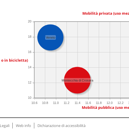
Mobilità privata (uso me
20
18
Veneto
16
 o in bicicletta)
14
Montecchia di Crosara
12
10
10.6
10.8
11.0
11.2
11.4
11.6
11.8
12.0
12.2
Mobilità pubblica (uso me
Legali
Web info
Dichiarazione di accessibilità