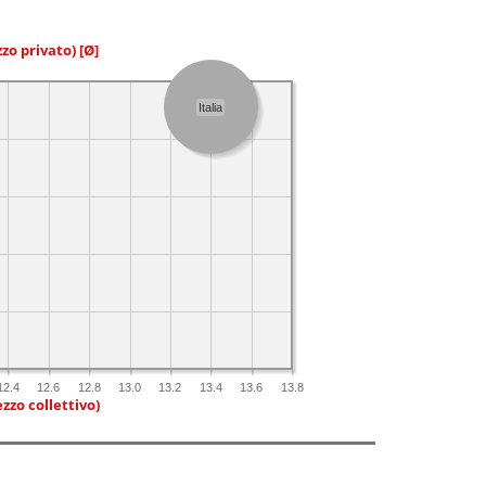
zzo privato)
[Ø]
Italia
12.4
12.6
12.8
13.0
13.2
13.4
13.6
13.8
zzo collettivo)