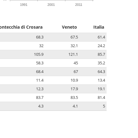
1991
2001
2011
ntecchia di Crosara
Veneto
Italia
68.3
67.5
61.4
32
32.1
24.2
105.9
121.1
85.7
58.3
45
35.2
68.4
67
64.3
11.4
10.9
13.4
12.3
17.9
19.1
83.7
83.5
81.4
4.3
4.1
5