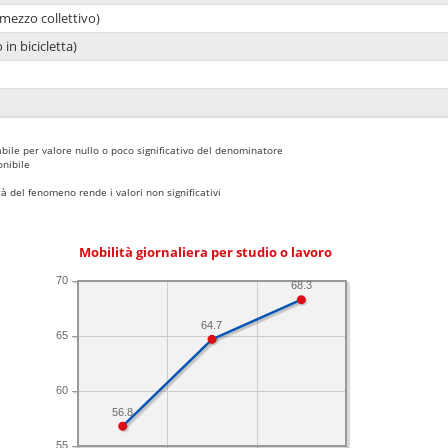
mezzo collettivo)
 in bicicletta)
bile per valore nullo o poco significativo del denominatore
nibile
 del fenomeno rende i valori non significativi
Mobilità giornaliera per studio o lavoro
70
68.3
64.7
65
60
56.8
55