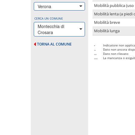
Mobilità pubblica (uso 
Verona
Mobilità lenta (a piedi o
CERCA UN COMUNE
Mobilità breve
Montecchia di
Mobilità lunga
Crosara
TORNA AL COMUNE
-
Indicatore non applica
..
Dato non ancora dispo
...
Dato non rilevato
....
La mancanza o esiguità