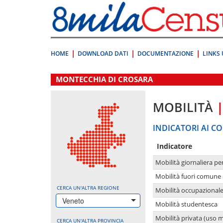
Vai
direttamente
a:
Contenuto
Ricerca
HOME
DOWNLOAD DATI
DOCUMENTAZIONE
LINKS 
.
MONTECCHIA DI CROSARA
MOBILITÀ
INDICATORI AI CO
Indicatore
Mobilità giornaliera pe
Mobilità fuori comune 
CERCA UN'ALTRA REGIONE
Mobilità occupazional
Veneto
Mobilità studentesca
Mobilità privata (uso 
CERCA UN'ALTRA PROVINCIA