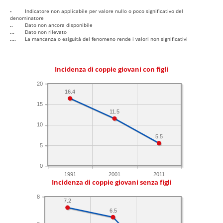
-
Indicatore non applicabile per valore nullo o poco significativo del
denominatore
..
Dato non ancora disponibile
...
Dato non rilevato
....
La mancanza o esiguità del fenomeno rende i valori non significativi
Incidenza di coppie giovani con figli
20
16.4
15
11.5
10
5.5
5
0
1991
2001
2011
Incidenza di coppie giovani senza figli
8
7.2
6.5