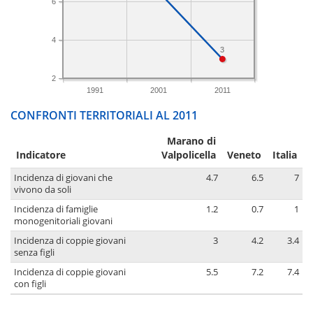
6
4
3
2
1991
2001
2011
CONFRONTI TERRITORIALI AL 2011
Marano di
Indicatore
Valpolicella
Veneto
Italia
Incidenza di giovani che
4.7
6.5
7
vivono da soli
Incidenza di famiglie
1.2
0.7
1
monogenitoriali giovani
Incidenza di coppie giovani
3
4.2
3.4
senza figli
Incidenza di coppie giovani
5.5
7.2
7.4
con figli