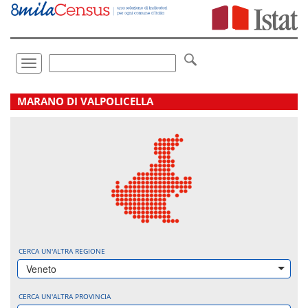
Vai
direttamente
a:
Contenuto
Ricerca
Toggle
navigation
.
MARANO DI VALPOLICELLA
CERCA UN'ALTRA REGIONE
Veneto
CERCA UN'ALTRA PROVINCIA