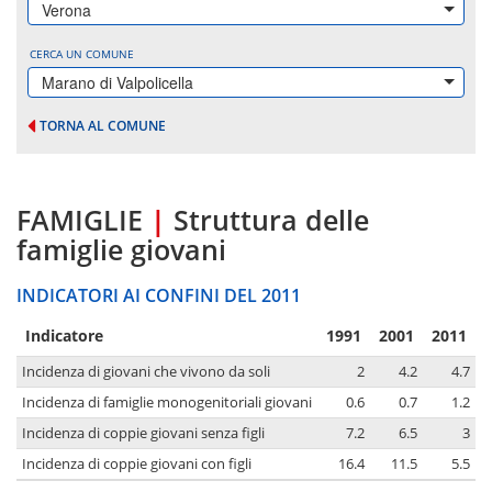
Verona
CERCA UN COMUNE
Marano di Valpolicella
TORNA AL COMUNE
FAMIGLIE
|
Struttura delle
famiglie giovani
INDICATORI AI CONFINI DEL 2011
Indicatore
1991
2001
2011
Incidenza di giovani che vivono da soli
2
4.2
4.7
Incidenza di famiglie monogenitoriali giovani
0.6
0.7
1.2
Incidenza di coppie giovani senza figli
7.2
6.5
3
Incidenza di coppie giovani con figli
16.4
11.5
5.5