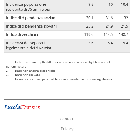
Incidenza popolazione
9.8
10
10.4
residente di 75 anni e più
Indice di dipendenza anziani
30.1
31.6
32
Indice di dipendenza giovani
25.2
21.9
21.5
Indice di vecchiaia
119.6
144.5
148.7
Incidenza dei separati
3.6
5.4
5.4
legalmente e dei divorziati
-
Indicatore non applicabile per valore nullo o poco significativo del
denominatore
..
Dato non ancora disponibile
...
Dato non rilevato
....
La mancanza o esiguità del fenomeno rende i valori non significativi
Contatti
Privacy