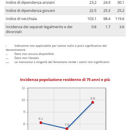
Indice di dipendenza anziani
23.2
24.9
30.1
Indice di dipendenza giovani
22.5
25.3
25.2
Indice di vecchiaia
103.1
98.4
119.6
Incidenza dei separati legalmente e dei
0.8
1.7
3.6
divorziati
-
Indicatore non applicabile per valore nullo o poco significativo del
denominatore
..
Dato non ancora disponibile
...
Dato non rilevato
....
La mancanza o esiguità del fenomeno rende i valori non significativi
Incidenza popolazione residente di 75 anni e più
11
9.8
10
9
8.1
8
7.6