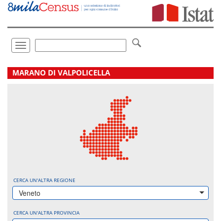
Vai
direttamente
a:
Contenuto
Ricerca
Toggle
navigation
.
MARANO DI VALPOLICELLA
CERCA UN'ALTRA REGIONE
Veneto
CERCA UN'ALTRA PROVINCIA