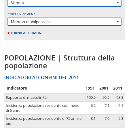
Verona
CERCA UN COMUNE
Marano di Valpolicella
TORNA AL COMUNE
POPOLAZIONE
|
Struttura della
popolazione
INDICATORI AI CONFINI DEL 2011
Indicatore
1991
2001
2011
Rapporto di mascolinità
100.5
96.5
98.3
Incidenza popolazione residente con meno
6.2
7.1
6.1
di 6 anni
Incidenza popolazione residente di 75 anni e
8.1
7.6
9.8
più