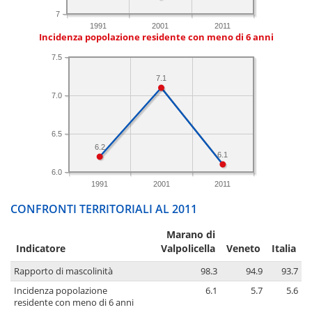
7
1991
2001
2011
Incidenza popolazione residente con meno di 6 anni
7.5
7.1
7.0
6.5
6.2
6.1
6.0
1991
2001
2011
CONFRONTI TERRITORIALI AL 2011
Marano di
Indicatore
Valpolicella
Veneto
Italia
Rapporto di mascolinità
98.3
94.9
93.7
Incidenza popolazione
6.1
5.7
5.6
residente con meno di 6 anni