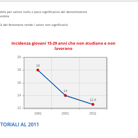
bile per valore nullo o poco significativo del denominatore
nibile
 del fenomeno rende i valori non significativi
Incidenza giovani 15-29 anni che non studiano e non
lavorano
20
18
18
16
14
14
12.6
12
1991
2001
2011
TORIALI AL 2011