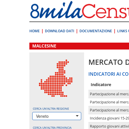
Vai
direttamente
a:
Contenuto
Ricerca
HOME
DOWNLOAD DATI
DOCUMENTAZIONE
LINKS 
.
MALCESINE
MERCATO 
INDICATORI AI CO
Indicatore
Partecipazione al merc
Partecipazione al merc
CERCA UN'ALTRA REGIONE
Partecipazione al merc
Veneto
Incidenza giovani 15-2
Rapporto giovani attivi
CERCA UN'ALTRA PROVINCIA