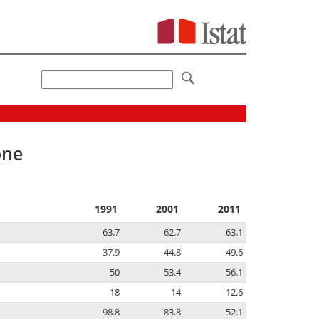
one
1991
2001
2011
63.7
62.7
63.1
37.9
44.8
49.6
50
53.4
56.1
18
14
12.6
98.8
83.8
52.1