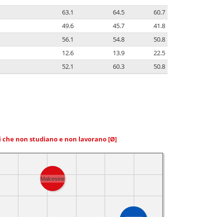
63.1
64.5
60.7
49.6
45.7
41.8
56.1
54.8
50.8
12.6
13.9
22.5
52.1
60.3
50.8
ni che non studiano e non lavorano
[Ø]
Malcesine