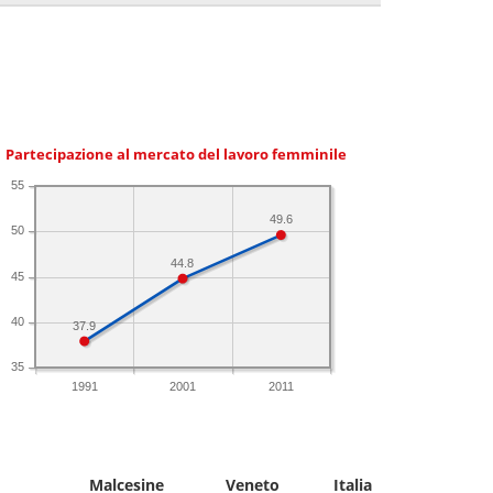
Partecipazione al mercato del lavoro femminile
55
49.6
50
44.8
45
40
37.9
35
1991
2001
2011
Malcesine
Veneto
Italia