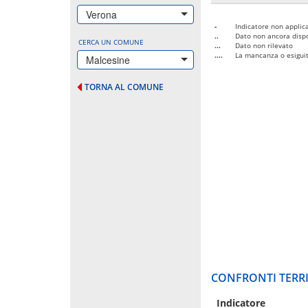
Verona
-
Indicatore non applica
..
Dato non ancora dispo
CERCA UN COMUNE
...
Dato non rilevato
....
La mancanza o esiguità
Malcesine
TORNA AL COMUNE
CONFRONTI TERRI
Indicatore