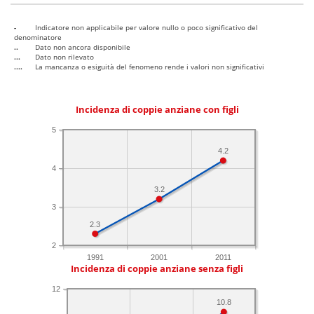
-
Indicatore non applicabile per valore nullo o poco significativo del
denominatore
..
Dato non ancora disponibile
...
Dato non rilevato
....
La mancanza o esiguità del fenomeno rende i valori non significativi
Incidenza di coppie anziane con figli
5
4.2
4
3.2
3
2.3
2
1991
2001
2011
Incidenza di coppie anziane senza figli
12
10.8