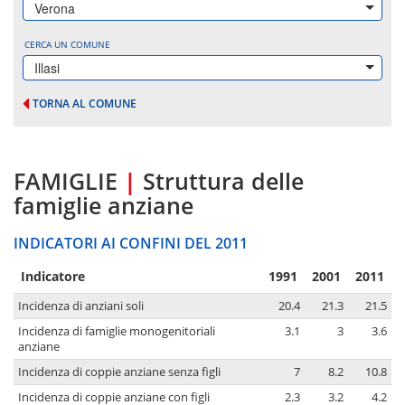
Verona
CERCA UN COMUNE
Illasi
TORNA AL COMUNE
FAMIGLIE
|
Struttura delle
famiglie anziane
INDICATORI AI CONFINI DEL 2011
Indicatore
1991
2001
2011
Incidenza di anziani soli
20.4
21.3
21.5
Incidenza di famiglie monogenitoriali
3.1
3
3.6
anziane
Incidenza di coppie anziane senza figli
7
8.2
10.8
Incidenza di coppie anziane con figli
2.3
3.2
4.2