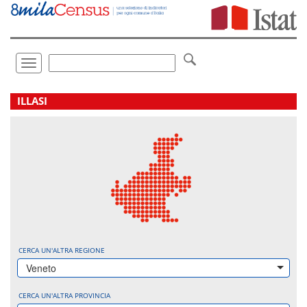
Vai
direttamente
a:
Contenuto
Ricerca
Toggle
navigation
.
ILLASI
CERCA UN'ALTRA REGIONE
Veneto
CERCA UN'ALTRA PROVINCIA