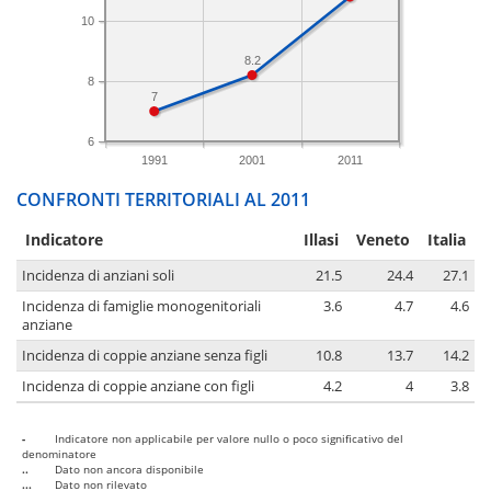
10
8.2
8
7
6
1991
2001
2011
CONFRONTI TERRITORIALI AL 2011
Indicatore
Illasi
Veneto
Italia
Incidenza di anziani soli
21.5
24.4
27.1
Incidenza di famiglie monogenitoriali
3.6
4.7
4.6
anziane
Incidenza di coppie anziane senza figli
10.8
13.7
14.2
Incidenza di coppie anziane con figli
4.2
4
3.8
-
Indicatore non applicabile per valore nullo o poco significativo del
denominatore
..
Dato non ancora disponibile
...
Dato non rilevato