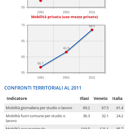
55
1991
2001
2011
Mobilità privata (uso mezzo privato)
70
68.5
65
61.5
60
56.7
55
1991
2001
2011
CONFRONTI TERRITORIALI AL 2011
Indicatore
Illasi
Veneto
Italia
Mobilità giornaliera per studio o lavoro
69.2
67.5
61.4
Mobilità fuori comune per studio o
36.3
32.1
24.2
lavoro
Mobilità occupazionale
144.9
121.1
85.7