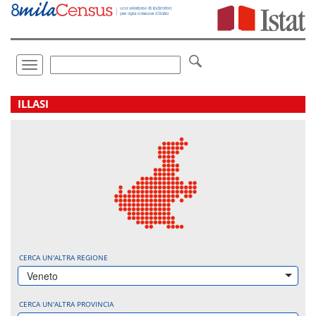
Vai
direttamente
a:
Contenuto
Ricerca
Toggle
navigation
.
ILLASI
CERCA UN'ALTRA REGIONE
Veneto
CERCA UN'ALTRA PROVINCIA