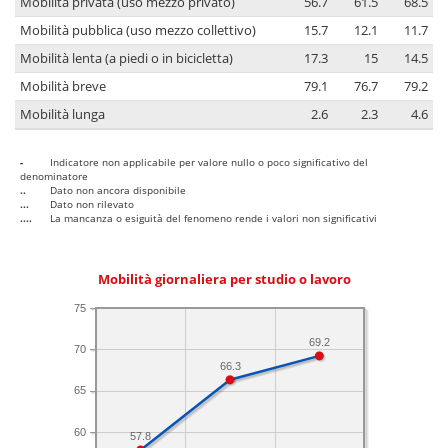
Mobilità privata (uso mezzo privato)
56.7
61.5
68.5
Mobilità pubblica (uso mezzo collettivo)
15.7
12.1
11.7
Mobilità lenta (a piedi o in bicicletta)
17.3
15
14.5
Mobilità breve
79.1
76.7
79.2
Mobilità lunga
2.6
2.3
4.6
-
Indicatore non applicabile per valore nullo o poco significativo del
denominatore
..
Dato non ancora disponibile
...
Dato non rilevato
....
La mancanza o esiguità del fenomeno rende i valori non significativi
Mobilità giornaliera per studio o lavoro
75
69.2
70
66.3
65
60
57.8