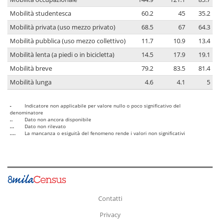
Mobilità studentesca
60.2
45
35.2
Mobilità privata (uso mezzo privato)
68.5
67
64.3
Mobilità pubblica (uso mezzo collettivo)
11.7
10.9
13.4
Mobilità lenta (a piedi o in bicicletta)
14.5
17.9
19.1
Mobilità breve
79.2
83.5
81.4
Mobilità lunga
4.6
4.1
5
-
Indicatore non applicabile per valore nullo o poco significativo del
denominatore
..
Dato non ancora disponibile
...
Dato non rilevato
....
La mancanza o esiguità del fenomeno rende i valori non significativi
Contatti
Privacy