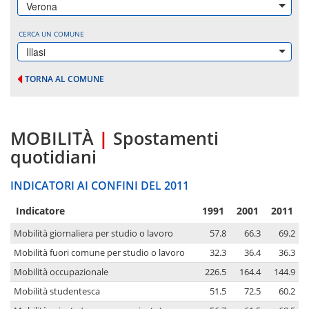
Verona
CERCA UN COMUNE
Illasi
TORNA AL COMUNE
MOBILITÀ
|
Spostamenti
quotidiani
INDICATORI AI CONFINI DEL 2011
Indicatore
1991
2001
2011
Mobilità giornaliera per studio o lavoro
57.8
66.3
69.2
Mobilità fuori comune per studio o lavoro
32.3
36.4
36.3
Mobilità occupazionale
226.5
164.4
144.9
Mobilità studentesca
51.5
72.5
60.2