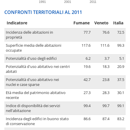
1991
2001
2011
CONFRONTI TERRITORIALI AL 2011
Indicatore
Fumane
Veneto
Italia
Incidenza delle abitazioni in
77.7
76.6
72.5
proprietà
Superficie media delle abitazioni
117.6
111.6
99.3
occupate
Potenzialità d'uso degli edifici
6.2
3.7
5.1
Potenzialità d'uso abitativo nei centri
19.6
18.3
20.9
abitati
Potenzialità d'uso abitativo nei
42.7
23.8
37.5
nuclei e case sparse
Età media del patrimonio abitativo
27.3
28.3
30.1
recente
Indice di disponibilità dei servizi
99.4
99.7
99.1
nell'abitazione
Incidenza degli edifici in buono stato
86.6
87.4
83.2
di conservazione