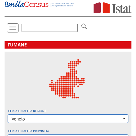
Vai
direttamente
a:
Contenuto
Ricerca
Toggle
navigation
.
FUMANE
CERCA UN'ALTRA REGIONE
Veneto
CERCA UN'ALTRA PROVINCIA