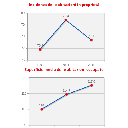
Incidenza delle abitazioni in proprietà
80
79.4
79
77.7
78
76.9
77
76
1991
2001
2011
Superficie media delle abitazioni occupate
120
117.6
114.7
115
110
110
105