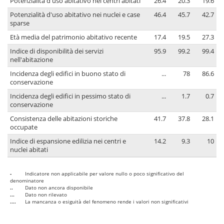
Potenzialità d'uso abitativo nei centri abitati
26.4
20.3
19.6
Potenzialità d'uso abitativo nei nuclei e case
46.4
45.7
42.7
sparse
Età media del patrimonio abitativo recente
17.4
19.5
27.3
Indice di disponibilità dei servizi
95.9
99.2
99.4
nell'abitazione
Incidenza degli edifici in buono stato di
...
78
86.6
conservazione
Incidenza degli edifici in pessimo stato di
...
1.7
0.7
conservazione
Consistenza delle abitazioni storiche
41.7
37.8
28.1
occupate
Indice di espansione edilizia nei centri e
14.2
9.3
10
nuclei abitati
-
Indicatore non applicabile per valore nullo o poco significativo del
denominatore
..
Dato non ancora disponibile
...
Dato non rilevato
....
La mancanza o esiguità del fenomeno rende i valori non significativi