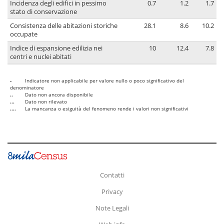
Incidenza degli edifici in pessimo
0.7
1.2
1.7
stato di conservazione
Consistenza delle abitazioni storiche
28.1
8.6
10.2
occupate
Indice di espansione edilizia nei
10
12.4
7.8
centri e nuclei abitati
-
Indicatore non applicabile per valore nullo o poco significativo del
denominatore
..
Dato non ancora disponibile
...
Dato non rilevato
....
La mancanza o esiguità del fenomeno rende i valori non significativi
Contatti
Privacy
Note Legali