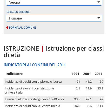
Verona
CERCA UN COMUNE
Fumane
TORNA AL COMUNE
ISTRUZIONE
|
Istruzione per classi
di età
INDICATORI AI CONFINI DEL 2011
Indicatore
1991
2001
2011
Incidenza di adulti con diploma o laurea
21
41.2
59
Incidenza di giovani con istruzione
2.1
11.9
23.1
universitaria
Livello di istruzione dei giovani 15-19 anni
93.5
97.1
99
Incidenza di adulti con la licenza media
34.6
36.6
33.1