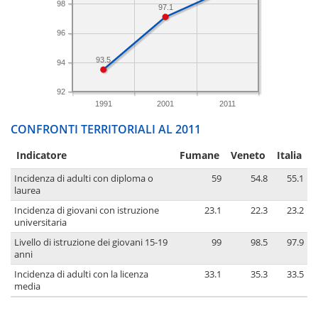
98
97.1
96
93.5
94
92
1991
2001
2011
CONFRONTI TERRITORIALI AL 2011
Indicatore
Fumane
Veneto
Italia
Incidenza di adulti con diploma o
59
54.8
55.1
laurea
Incidenza di giovani con istruzione
23.1
22.3
23.2
universitaria
Livello di istruzione dei giovani 15-19
99
98.5
97.9
anni
Incidenza di adulti con la licenza
33.1
35.3
33.5
media