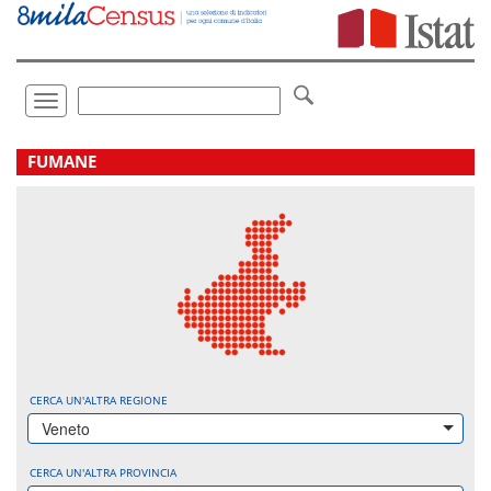
Vai
direttamente
a:
Contenuto
Ricerca
Toggle
navigation
.
FUMANE
CERCA UN'ALTRA REGIONE
Veneto
CERCA UN'ALTRA PROVINCIA