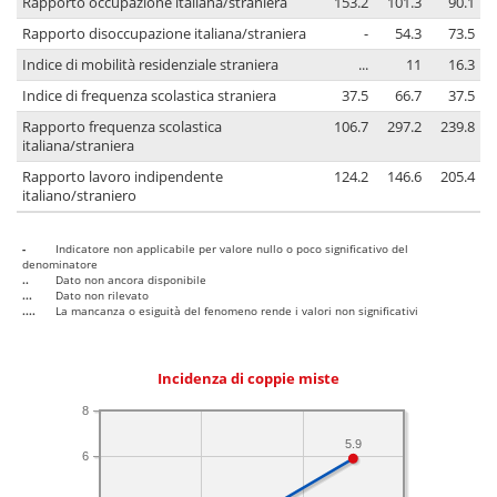
Rapporto occupazione italiana/straniera
153.2
101.3
90.1
Rapporto disoccupazione italiana/straniera
-
54.3
73.5
Indice di mobilità residenziale straniera
...
11
16.3
Indice di frequenza scolastica straniera
37.5
66.7
37.5
Rapporto frequenza scolastica
106.7
297.2
239.8
italiana/straniera
Rapporto lavoro indipendente
124.2
146.6
205.4
italiano/straniero
-
Indicatore non applicabile per valore nullo o poco significativo del
denominatore
..
Dato non ancora disponibile
...
Dato non rilevato
....
La mancanza o esiguità del fenomeno rende i valori non significativi
Incidenza di coppie miste
8
5.9
6