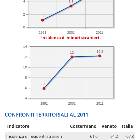
4
3.3
2
1.1
0
1991
2001
2011
Incidenza di minori stranieri
14
12.2
12
12
10
8
5.9
6
4
1991
2001
2011
CONFRONTI TERRITORIALI AL 2011
Indicatore
Costermano
Veneto
Italia
Incidenza di residenti stranieri
61.6
94.2
67.8