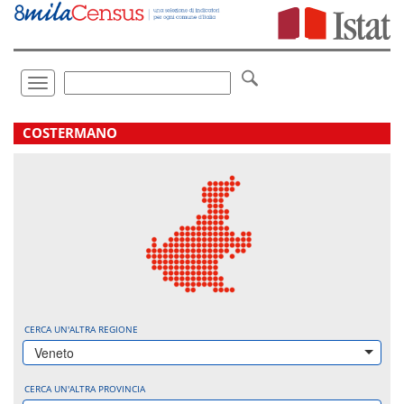
Vai
direttamente
a:
Contenuto
Ricerca
Toggle
navigation
.
COSTERMANO
CERCA UN'ALTRA REGIONE
Veneto
CERCA UN'ALTRA PROVINCIA