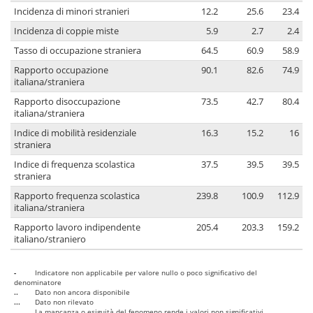
Incidenza di minori stranieri
12.2
25.6
23.4
Incidenza di coppie miste
5.9
2.7
2.4
Tasso di occupazione straniera
64.5
60.9
58.9
Rapporto occupazione
90.1
82.6
74.9
italiana/straniera
Rapporto disoccupazione
73.5
42.7
80.4
italiana/straniera
Indice di mobilità residenziale
16.3
15.2
16
straniera
Indice di frequenza scolastica
37.5
39.5
39.5
straniera
Rapporto frequenza scolastica
239.8
100.9
112.9
italiana/straniera
Rapporto lavoro indipendente
205.4
203.3
159.2
italiano/straniero
-
Indicatore non applicabile per valore nullo o poco significativo del
denominatore
..
Dato non ancora disponibile
...
Dato non rilevato
....
La mancanza o esiguità del fenomeno rende i valori non significativi