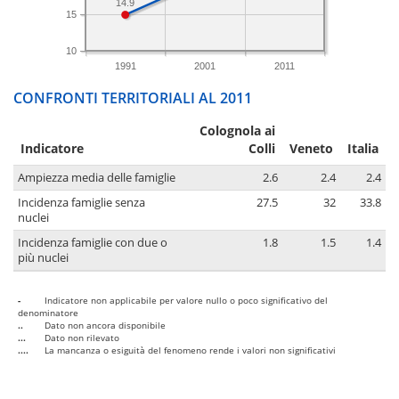
14.9
15
10
1991
2001
2011
CONFRONTI TERRITORIALI AL 2011
Colognola ai
Indicatore
Colli
Veneto
Italia
Ampiezza media delle famiglie
2.6
2.4
2.4
Incidenza famiglie senza
27.5
32
33.8
nuclei
Incidenza famiglie con due o
1.8
1.5
1.4
più nuclei
-
Indicatore non applicabile per valore nullo o poco significativo del
denominatore
..
Dato non ancora disponibile
...
Dato non rilevato
....
La mancanza o esiguità del fenomeno rende i valori non significativi