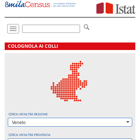
Vai
direttamente
a:
Contenuto
Ricerca
Toggle
navigation
.
COLOGNOLA AI COLLI
CERCA UN'ALTRA REGIONE
Veneto
CERCA UN'ALTRA PROVINCIA