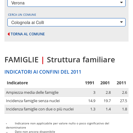
Verona
CERCA UN COMUNE
Colognola ai Colli
TORNA AL COMUNE
FAMIGLIE
|
Struttura familiare
INDICATORI AI CONFINI DEL 2011
Indicatore
1991
2001
2011
Ampiezza media delle famiglie
3
2.8
2.6
Incidenza famiglie senza nuclei
14.9
19.7
27.5
Incidenza famiglie con due o più nuclei
1.3
1.4
1.8
-
Indicatore non applicabile per valore nullo o poco significativo del
denominatore
..
Dato non ancora disponibile