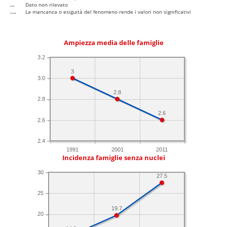
...
Dato non rilevato
....
La mancanza o esiguità del fenomeno rende i valori non significativi
Ampiezza media delle famiglie
3.2
3
3.0
2.8
2.8
2.6
2.6
2.4
1991
2001
2011
Incidenza famiglie senza nuclei
30
27.5
25
19.7
20