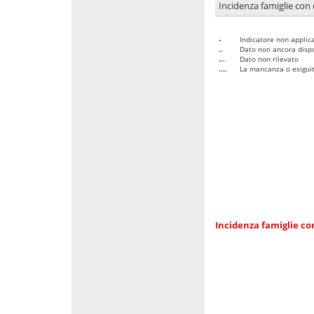
Incidenza famiglie con 
-
Indicatore non applica
..
Dato non ancora dispo
...
Dato non rilevato
....
La mancanza o esiguità
Incidenza famiglie co