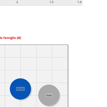
2
1.5
1.4
le famiglie
[Ø]
Veneto
Italia