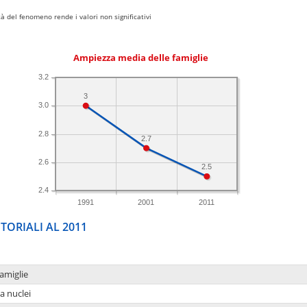
 del fenomeno rende i valori non significativi
Ampiezza media delle famiglie
3.2
3
3.0
2.8
2.7
2.6
2.5
2.4
1991
2001
2011
TORIALI AL 2011
amiglie
a nuclei