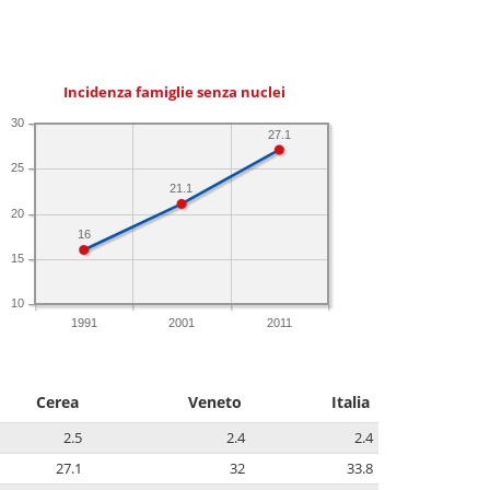
Incidenza famiglie senza nuclei
30
27.1
25
21.1
20
16
15
10
1991
2001
2011
Cerea
Veneto
Italia
2.5
2.4
2.4
27.1
32
33.8