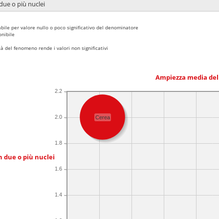
due o più nuclei
bile per valore nullo o poco significativo del denominatore
nibile
 del fenomeno rende i valori non significativi
Ampiezza media del
2.2
2.0
Cerea
1.8
n due o più nuclei
1.6
1.4