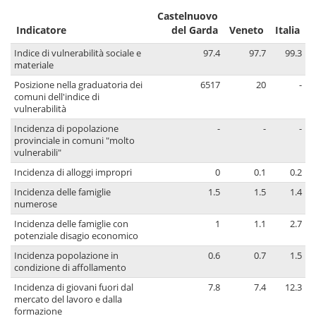
Castelnuovo
Indicatore
del Garda
Veneto
Italia
Indice di vulnerabilità sociale e
97.4
97.7
99.3
materiale
Posizione nella graduatoria dei
6517
20
-
comuni dell'indice di
vulnerabilità
Incidenza di popolazione
-
-
-
provinciale in comuni "molto
vulnerabili"
Incidenza di alloggi impropri
0
0.1
0.2
Incidenza delle famiglie
1.5
1.5
1.4
numerose
Incidenza delle famiglie con
1
1.1
2.7
potenziale disagio economico
Incidenza popolazione in
0.6
0.7
1.5
condizione di affollamento
Incidenza di giovani fuori dal
7.8
7.4
12.3
mercato del lavoro e dalla
formazione