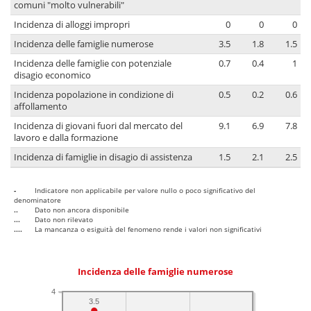
comuni "molto vulnerabili"
Incidenza di alloggi impropri
0
0
0
Incidenza delle famiglie numerose
3.5
1.8
1.5
Incidenza delle famiglie con potenziale
0.7
0.4
1
disagio economico
Incidenza popolazione in condizione di
0.5
0.2
0.6
affollamento
Incidenza di giovani fuori dal mercato del
9.1
6.9
7.8
lavoro e dalla formazione
Incidenza di famiglie in disagio di assistenza
1.5
2.1
2.5
-
Indicatore non applicabile per valore nullo o poco significativo del
denominatore
..
Dato non ancora disponibile
...
Dato non rilevato
....
La mancanza o esiguità del fenomeno rende i valori non significativi
Incidenza delle famiglie numerose
4
3.5