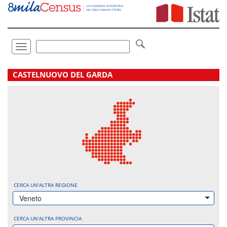
Vai
direttamente
a:
Contenuto
Ricerca
Toggle
navigation
.
CASTELNUOVO DEL GARDA
CERCA UN'ALTRA REGIONE
Veneto
CERCA UN'ALTRA PROVINCIA