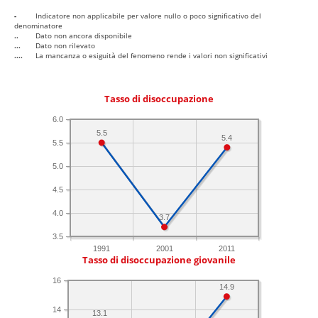
-
Indicatore non applicabile per valore nullo o poco significativo del
denominatore
..
Dato non ancora disponibile
...
Dato non rilevato
....
La mancanza o esiguità del fenomeno rende i valori non significativi
Tasso di disoccupazione
6.0
5.5
5.4
5.5
5.0
4.5
4.0
3.7
3.5
1991
2001
2011
Tasso di disoccupazione giovanile
16
14.9
14
13.1