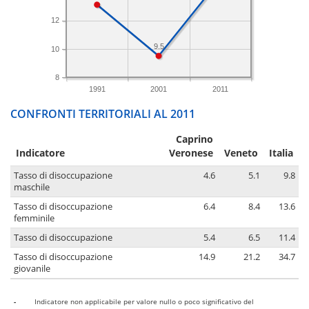
12
9.5
10
8
1991
2001
2011
CONFRONTI TERRITORIALI AL 2011
Caprino
Indicatore
Veronese
Veneto
Italia
Tasso di disoccupazione
4.6
5.1
9.8
maschile
Tasso di disoccupazione
6.4
8.4
13.6
femminile
Tasso di disoccupazione
5.4
6.5
11.4
Tasso di disoccupazione
14.9
21.2
34.7
giovanile
-
Indicatore non applicabile per valore nullo o poco significativo del