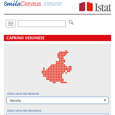
Vai
direttamente
a:
Contenuto
Ricerca
Toggle
navigation
.
CAPRINO VERONESE
CERCA UN'ALTRA REGIONE
Veneto
CERCA UN'ALTRA PROVINCIA