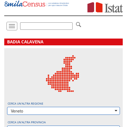
Vai
direttamente
a:
Contenuto
Ricerca
Toggle
navigation
.
BADIA CALAVENA
CERCA UN'ALTRA REGIONE
Veneto
CERCA UN'ALTRA PROVINCIA