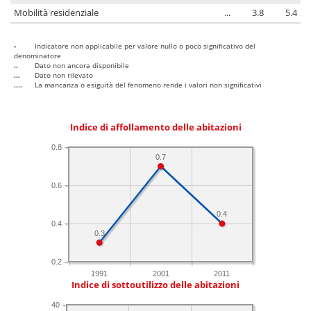
Mobilità residenziale
...
3.8
5.4
-
Indicatore non applicabile per valore nullo o poco significativo del
denominatore
..
Dato non ancora disponibile
...
Dato non rilevato
....
La mancanza o esiguità del fenomeno rende i valori non significativi
Indice di affollamento delle abitazioni
0.8
0.7
0.6
0.4
0.4
0.3
0.2
1991
2001
2011
Indice di sottoutilizzo delle abitazioni
40