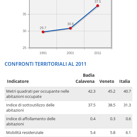
37.5
35
30.8
29.7
30
25
1991
2001
2011
CONFRONTI TERRITORIALI AL 2011
Badia
Indicatore
Calavena
Veneto
Italia
Metri quadrati per occupante nelle
42.3
45.2
40.7
abitazioni occupate
Indice di sottoutilizzo delle
37.5
38.5
31.3
abitazioni
Indice di affollamento delle
0.4
0.3
0.6
abitazioni
Mobilità residenziale
5.4
5.8
6.1