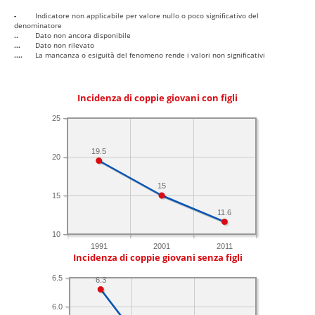
-
Indicatore non applicabile per valore nullo o poco significativo del
denominatore
..
Dato non ancora disponibile
...
Dato non rilevato
....
La mancanza o esiguità del fenomeno rende i valori non significativi
Incidenza di coppie giovani con figli
25
19.5
20
15
15
11.6
10
1991
2001
2011
Incidenza di coppie giovani senza figli
6.5
6.3
6.0