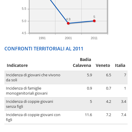
5.5
5
4.9
5.0
4.5
1991
2001
2011
CONFRONTI TERRITORIALI AL 2011
Badia
Indicatore
Calavena
Veneto
Italia
Incidenza di giovani che vivono
5.9
6.5
7
da soli
Incidenza di famiglie
0.9
0.7
1
monogenitoriali giovani
Incidenza di coppie giovani
5
4.2
3.4
senza figli
Incidenza di coppie giovani con
11.6
7.2
7.4
figli