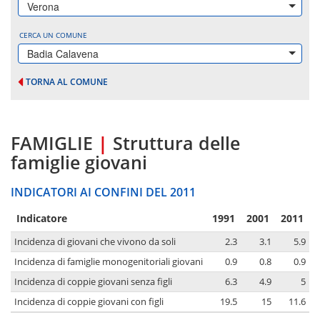
Verona
CERCA UN COMUNE
Badia Calavena
TORNA AL COMUNE
FAMIGLIE
|
Struttura delle
famiglie giovani
INDICATORI AI CONFINI DEL 2011
Indicatore
1991
2001
2011
Incidenza di giovani che vivono da soli
2.3
3.1
5.9
Incidenza di famiglie monogenitoriali giovani
0.9
0.8
0.9
Incidenza di coppie giovani senza figli
6.3
4.9
5
Incidenza di coppie giovani con figli
19.5
15
11.6