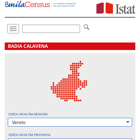
Vai
direttamente
a:
Contenuto
Ricerca
Toggle
navigation
.
BADIA CALAVENA
CERCA UN'ALTRA REGIONE
Veneto
CERCA UN'ALTRA PROVINCIA