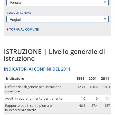
Verona
CERCA UN COMUNE
Angiari
TORNA AL COMUNE
ISTRUZIONE
|
Livello generale di
istruzione
INDICATORI AI CONFINI DEL 2011
Indicatore
1991
2001
2011
Differenziali di genere per l'istruzione
123.1
106.6
101.3
superiore
Adulti in apprendimento permanente
1.6
6
4.1
Rapporto adulti con diploma o
46.3
87.4
157
laurea/licenza media