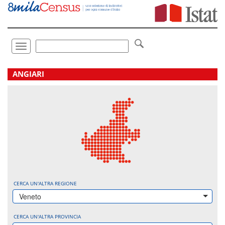
Vai
direttamente
a:
Contenuto
Ricerca
Toggle
navigation
.
ANGIARI
CERCA UN'ALTRA REGIONE
Veneto
CERCA UN'ALTRA PROVINCIA