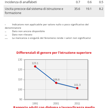
Incidenza di analfabeti
0.7
0.6
0.5
Uscita precoce dal sistema di istruzione e
35.6
19.1
8.2
formazione
-
Indicatore non applicabile per valore nullo o poco significativo del
denominatore
..
Dato non ancora disponibile
...
Dato non rilevato
....
La mancanza o esiguità del fenomeno rende i valori non significativi
Differenziali di genere per l'istruzione superiore
130
123.1
120
110
106.6
101.3
100
90
1991
2001
2011
Rapporto adulti con diploma o laurea/licenza media