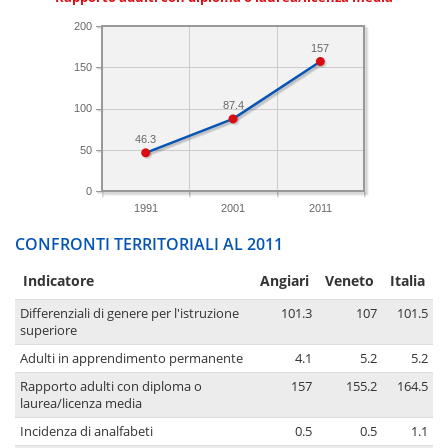
200
157
150
87.4
100
46.3
50
0
1991
2001
2011
CONFRONTI TERRITORIALI AL 2011
Indicatore
Angiari
Veneto
Italia
Differenziali di genere per l'istruzione
101.3
107
101.5
superiore
Adulti in apprendimento permanente
4.1
5.2
5.2
Rapporto adulti con diploma o
157
155.2
164.5
laurea/licenza media
Incidenza di analfabeti
0.5
0.5
1.1